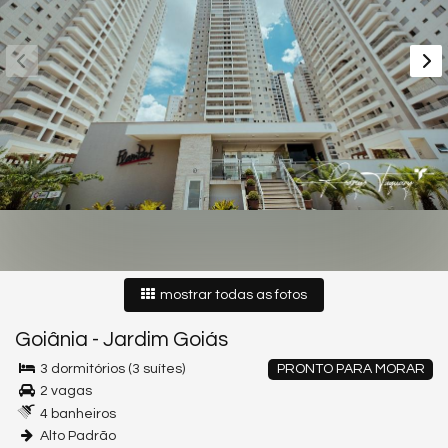
mostrar todas as fotos
Goiânia
-
Jardim Goiás
3 dormitórios (3 suítes)
PRONTO PARA MORAR
2 vagas
4 banheiros
Alto Padrão