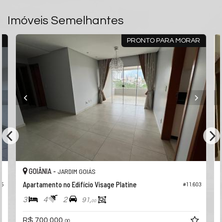
Rua 55
Imóveis Semelhantes
Jardim Goiás
Goiânia /
GO
ver mapa abaixo
R
PRONTO PARA MORAR
GOIÂNIA -
JARDIM GOIÁS
Apartamento no Edifício Visage Platine
35
#11.603
3
4
2
91,
00
R$ 700.000,
00