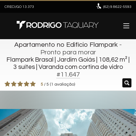
CRECI/GO 13.373
(62)
9.8622-5593
Apartamento no Edifício Flampark
-
Pronto para morar
Flampark Brasal | Jardim Goiás | 108,62 m² |
3 suítes | Varanda com cortina de vidro
#11.647
5
/
5
(
1
avaliação)