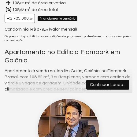
108,
m² de área privativa
62
108,
m² de área total
62
R$ 785.000,
financiamento bancário
00
Condomínio: R$ 879,
(valor mensal)
00
Os preços, disponibilidades e condições de pagamento poderão ser alterados sem prévia
comunicação.
Apartamento no Edifício Flampark em
Goiânia
Apartamento à venda no Jardim Goiás, Goiânia, no Flampark
Brasal, com 108,62 m², 3 suítes plenas, varanda com cortina de
vidro e 2 vagas de garagem. Unidade completa em armários,
Continuar Lendo...
climatizada e com área de serviço independente, em
localização valorizada próxima ao Parque Flamboyant.
Sobre o imóvel
Planta ampla e funcional, com sala integrada à varanda
equipada com bancada e pia. Os ambientes contam com ar-
condicionado e marcenaria planejada, proporcionando conforto
e praticidade para a rotina.