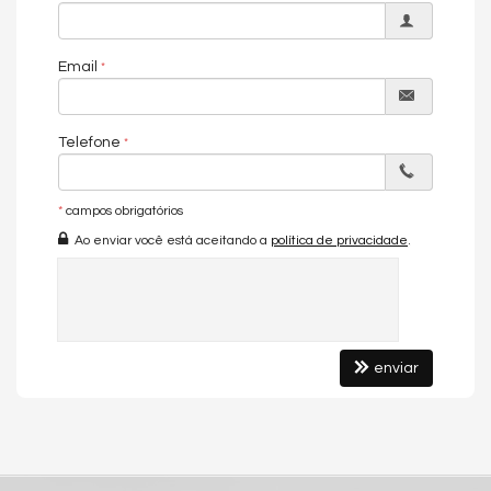
Características do Imóvel
Área de Serviço
Email
Sala de Jantar
Sala para 2 Ambientes
Cozinha
Banheiro Social
Telefone
Sala de TV
Sala para 3 Ambientes
Vista Livre
*
campos obrigatórios
Vista Panorâmica
Ao enviar você está aceitando a
política de privacidade
.
Características do Empreendimento
Sala de Jogos
Salão de Festas
Piscina
Espaço Gourmet
Portaria 24h
Portão Eletrônico
enviar
Playground
Brinquedoteca
Elevador
Lavanderia Coletiva
Endereço: