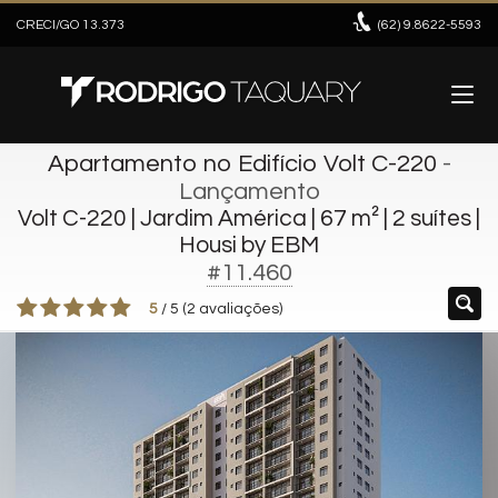
CRECI/GO 13.373
(62)
9.8622-5593
Apartamento no Edifício Volt C-220
-
Lançamento
Volt C-220 | Jardim América | 67 m² | 2 suítes |
Housi by EBM
#11.460
5
/
5
(
2
avaliações)