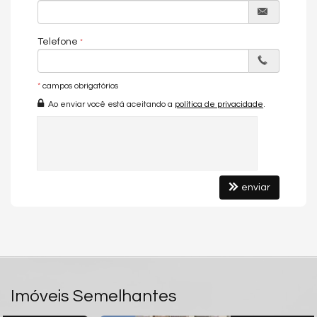
Quadra Esportiva
Espaço Gourmet
Espaço Fitness
Telefone
Portaria 24h
Brinquedoteca
Endereço:
*
campos obrigatórios
Rua C 152
Ao enviar você está aceitando a
política de privacidade
.
Jardim América
Goiânia /
GO
ver mapa abaixo
enviar
Imóveis Semelhantes