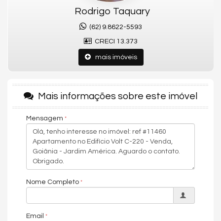
Rodrigo Taquary
Lazer e infraestrutura
Piscina | Academia equipada | Coworking | Espaço gourmet |
(62) 9.8622-5593
Salão de festas | Lavanderia compartilhada | Minimercado |
CRECI 13.373
Sala de jogos | Pet place | Bicicletário | Lockers inteligentes |
Estúdio de gravação
mais imóveis
Jardim América
Próximo ao Setor Bueno, Parque Vaca Brava, Praça C-220 e
ampla rede de serviços, gastronomia e mobilidade estratégica.
Mais informações sobre este imóvel
Agende sua visita no Volt C-220.
Sou Rodrigo Taquary, especialista no mercado imobiliário de
Mensagem
Goiânia.
Valores e disponibilidade podem ser alterados sem aviso
prévio.
Características do Imóvel
Área de Serviço
Nome Completo
Cozinha Americana
Piso Porcelanato
Características do Empreendimento
Email
Piscina