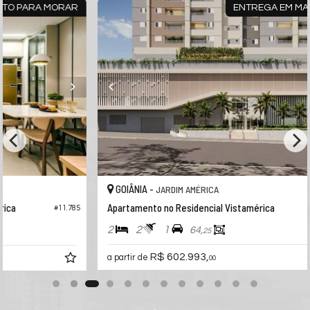
R
ENTREGA EM MARÇO/2027
GOIÂNIA -
JARDIM AMÉRICA
Apartamento no Residencial Vistamérica
#10.465
85
2
2
1
64,
25
R$ 602.993,
a partir de
00