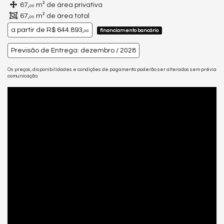
67,
m² de área privativa
00
67,
m² de área total
00
a partir de
R$ 644.893,
financiamento bancário
00
Previsão de Entrega: dezembro / 2028
Os preços, disponibilidades e condições de pagamento poderão ser alterados sem prévia
comunicação.