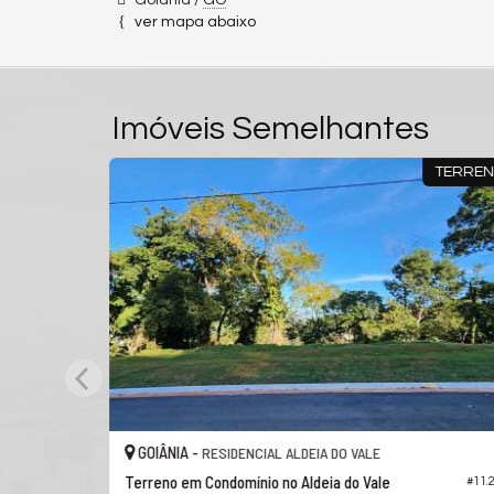
Goiânia /
GO
ver mapa abaixo
Imóveis Semelhantes
TERRENO
GOIÂNIA -
VALE
RESIDENCIAL ALDEIA DO VALE
 Vale
Terreno em Condomínio no Aldeia do Vale
#11.222