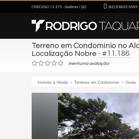
CRECI/GO 13.373
- Goiânia /
GO
(62)
9.8622-5593
Terreno em Condomínio no Ald
-
#11.186
Localização Nobre
(nenhuma avaliação)
Imóveis à Venda
Terrenos em Condomínio
Goiás