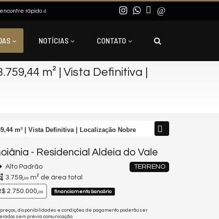
encontre rápido
DAS
NOTÍCIAS
CONTATO
.759,44 m² | Vista Definitiva |
59,44 m² | Vista Definitiva | Localização Nobre
oiânia
-
Residencial Aldeia do Vale
Alto Padrão
TERRENO
3.759,
m² de área total
00
$ 2.750.000,
financiamento bancário
00
 preços, disponibilidades e condições de pagamento poderão ser
terados sem prévia comunicação.