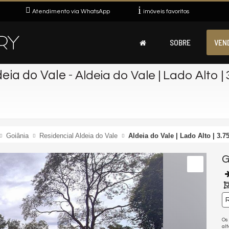
Atendimento via WhatsApp
imóveis favoritos
SOBRE
VEN
eia do Vale
-
Aldeia do Vale | Lado Alto | 3
Goiânia
Residencial Aldeia do Vale
Aldeia do Vale | Lado Alto | 3.7
G
R
Os
al