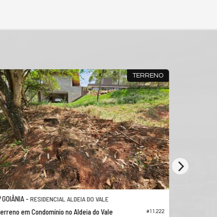
NO
TERRENO
GOIÂNIA -
RESIDENCIAL ALDEIA DO VALE
Terreno em Condomínio no Aldeia do Vale
T
221
#11.190