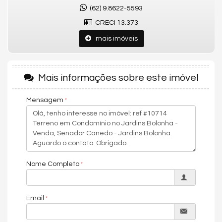
Condições de pagamento
(62) 9.8622-5593
Valor total:
R$ 528.052,00
| Entrada:
R$ 26.402,60
| Parcelamento
CRECI 13.373
em até
360x de R$ 1.129,37
| Plano facilitado direto com a FGR
mais imóveis
Lazer e infraestrutura
Quadras esportivas | Academia | Playground | Espaço gourmet |
Áreas verdes preservadas | Segurança 24h | Portaria com
controle de acesso
Mais informações sobre este imóvel
Jardins Bolonha | Senador Canedo
Condomínio consolidado em região de forte expansão, com
Mensagem
fácil acesso a Goiânia, excelente mobilidade e crescente
valorização imobiliária.
Agende sua visita no
Jardins Bolonha
e conheça as condições
especiais de pagamento direto com a FGR.
Sou Rodrigo Taquary, especialista no mercado imobiliário de
Nome Completo
Goiânia.
Valores e disponibilidade podem ser alterados sem aviso
prévio.
Email
Características do Empreendimento
Sala de Jogos