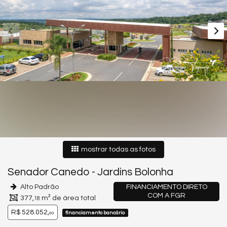
mostrar todas as fotos
Senador Canedo
-
Jardins Bolonha
Alto Padrão
FINANCIAMENTO DIRETO
COM A FGR
377,
m² de área total
18
R$ 528.052,
financiamento bancário
00