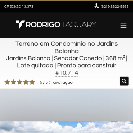
CRECI/GO 13.373
(62)
9.8622-5593
Terreno em Condomínio no Jardins
Bolonha
Jardins Bolonha | Senador Canedo | 368 m² |
Lote quitado | Pronto para construir
#10.714
5
/
5
(
1
avaliação)