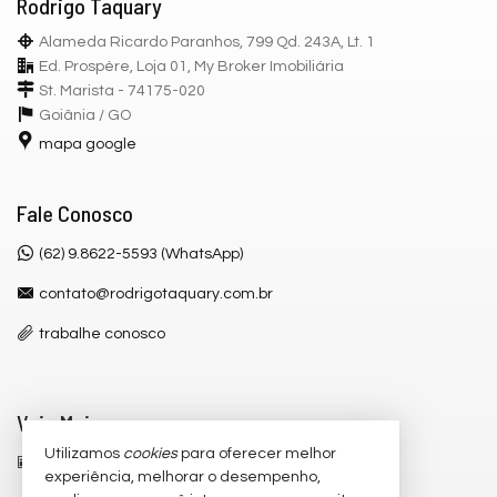
Rodrigo Taquary
Alameda Ricardo Paranhos, 799 Qd. 243A, Lt. 1
Ed. Prospère, Loja 01, My Broker Imobiliária
St. Marista - 74175-020
Goiânia /
GO
mapa google
Fale Conosco
(62) 9.8622-5593 (WhatsApp)
contato@rodrigotaquary.com.br
trabalhe conosco
Veja Mais
Utilizamos
cookies
para oferecer melhor
receba nosso newsletter
experiência, melhorar o desempenho,