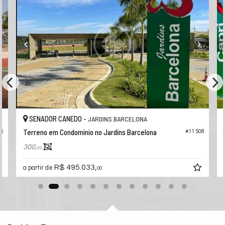
SENADOR CANEDO -
JARDINS BARCELONA
Terreno em Condomínio no Jardins Barcelona
06
#11.508
300,
00
R$ 495.033,
a partir de
00