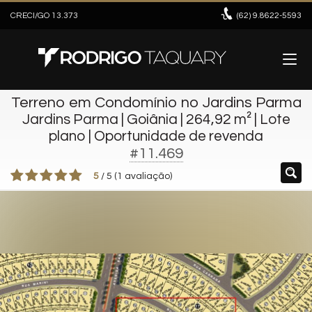
CRECI/GO 13.373
(62)
9.8622-5593
Terreno em Condomínio no Jardins Parma
Jardins Parma | Goiânia | 264,92 m² | Lote
plano | Oportunidade de revenda
#11.469
5
/
5
(
1
avaliação)