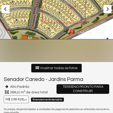
mostrar todas as fotos
Senador Canedo
-
Jardins Parma
Alto Padrão
TERRENO PRONTO PARA
CONSTRUIR
264,
m² de área total
92
R$ 238.428,
financiamento bancário
00
Os preços, disponibilidades e condições de pagamento poderão ser alterados sem prévia
comunicação.