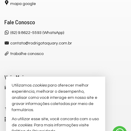
mapa google
Fale Conosco
(62) 9.8622-5593 (WhatsApp)
contato@rodrigotaquary.com.br
trabalhe conosco
Veja Mais
Utilizamos
cookies
para oferecer melhor
receba nosso newsletter
experiência, melhorar o desempenho,
analisar como você interage em nosso site e
cadastre seu imóvel
gravar informações coletadas por meio de
imóveis favoritos
formulários.
Ao utilizar esse site, você concorda com o uso
mapa de imóveis
de
cookies
. Para mais informações visite