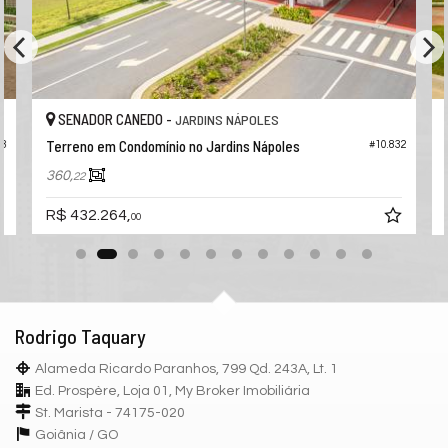
SENADOR CANEDO -
JARDINS NÁPOLES
Terreno em Condomínio no Jardins Nápoles
#10.832
58
360,
22
R$ 432.264,
00
Rodrigo Taquary
Alameda Ricardo Paranhos, 799 Qd. 243A, Lt. 1
Ed. Prospère, Loja 01, My Broker Imobiliária
St. Marista - 74175-020
Goiânia /
GO