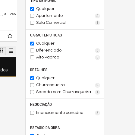
TIPO DE IMÓVEL
Qualquer
ial no Stival Business Lourenzzo - Comercial
#11.255
Apartamento
2
Sala Comercial
1
CARACTERÍSTICAS
Qualquer
Diferenciado
3
Alto Padrão
3
DETALHES
ados
Qualquer
Churrasqueira
2
Sacada com Churrasqueira
1
NEGOCIAÇÃO
financiamento bancário
3
ESTÁGIO DA OBRA