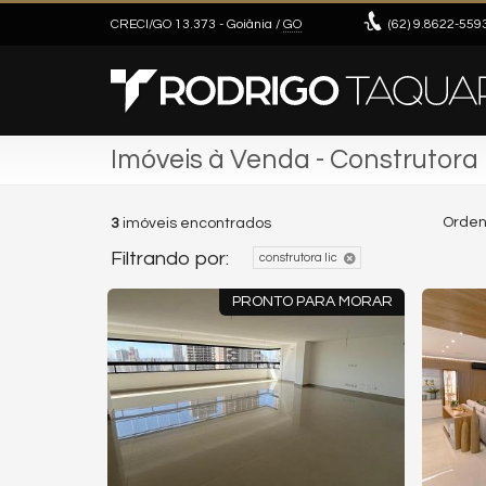
CRECI/GO 13.373
- Goiânia /
GO
(62)
9.8622-559
Imóveis à Venda - Construtora
Orden
3
imóveis encontrados
Filtrando por:
construtora lic
PRONTO PARA MORAR