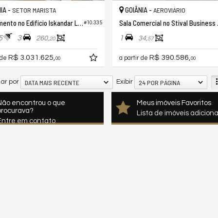
IA -
GOIÂNIA -
SETOR MARISTA
AEROVIÁRIO
Apartamento no Edifício Iskandar Lourenzzo
Sala Comerc
#10.335
5
3
1
260,
34,
20
57
R$ 3.031.625,
R$ 390.586,
 de
a partir de
00
00
DATA MAIS RECENTE
24 POR PÁGINA
ar por
Exibir
Não encontrou o que
Meus imóveis Favoritos
procurava?
Lista de imóveis adicion
Entre em contato