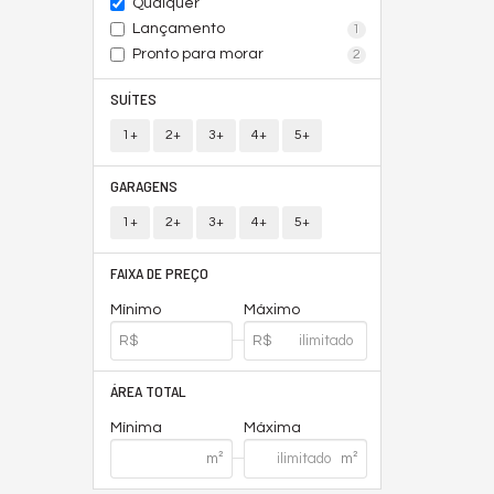
Qualquer
Lançamento
1
Pronto para morar
2
SUÍTES
1+
2+
3+
4+
5+
GARAGENS
1+
2+
3+
4+
5+
FAIXA DE PREÇO
Mínimo
Máximo
ÁREA TOTAL
Mínima
Máxima