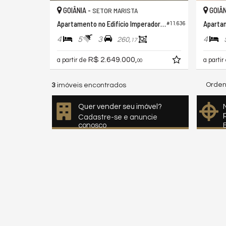
GOIÂNIA -
GOIÂN
SETOR MARISTA
Apartamento no Edifício Imperador Iskandar Lourenzzo
#11.636
4
5
3
4
260,
17
R$ 2.649.000,
a partir de
a partir
00
Orden
3
imóveis encontrados
Quer vender seu imóvel?
Cadastre-se e anuncie
conosco