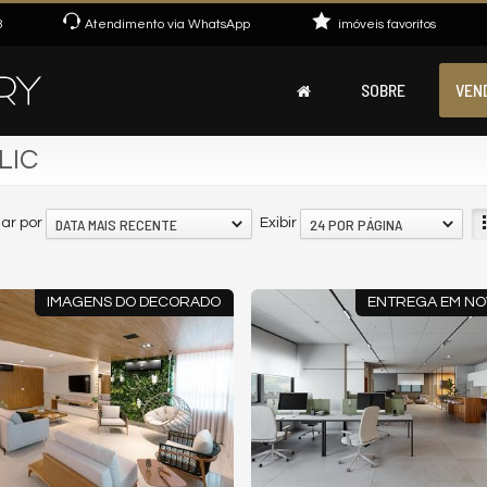
3
Atendimento via WhatsApp
imóveis favoritos
SOBRE
VEN
 LIC
DATA MAIS RECENTE
24 POR PÁGINA
ar por
Exibir
IMAGENS DO DECORADO
ENTREGA EM NO