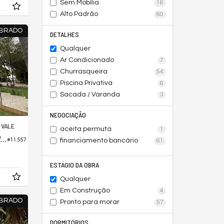
Sem Mobília
16
Alto Padrão
60
BRADO
DETALHES
Qualquer
Ar Condicionado
7
Churrasqueira
54
Piscina Privativa
6
Sacada / Varanda
3
NEGOCIAÇÃO
 VALE
aceita permuta
1
Casa em Condomínio no Aldeia do Vale
financiamento bancário
#11.557
61
34,
00
ESTÁGIO DA OBRA
Qualquer
Em Construção
4
BRADO
Pronto para morar
57
DORMITÓRIOS