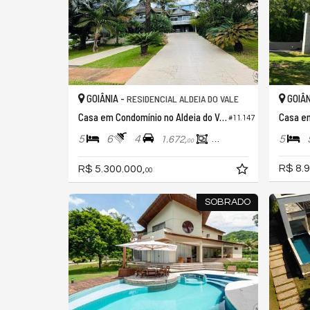
GOIÂNIA -
GOIÂN
RESIDENCIAL ALDEIA DO VALE
Casa em Condomínio no Aldeia do Vale
#11.147
5
6
4
5
1.672,
468,
00
00
R$ 8.9
R$ 5.300.000,
00
SOBRADO