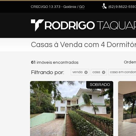
CRECI/GO 13.373
- Goiânia /
GO
(62)
9.8622-559
Casas à Venda com 4 Dormitór
Orden
61
imóveis encontrados
Filtrando por:
venda
casa
casa em condom
SOBRADO