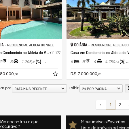
IA -
GOIÂNIA -
RESIDENCIAL ALDEIA DO VALE
RESIDENCIAL ALDEIA DO
Casa em Condomínio no Aldeia do Vale
#11.177
2
3
5
6
4
1.296,
413,
4.750,
1
00
00
00
80.000,
R$ 7.000.000,
00
00
DATA MAIS RECENTE
24 POR PÁGINA
ar por
Exibir
‹
1
2
Não encontrou o que
Meus imóveis Favoritos
procurava?
Lista de imóveis adicion