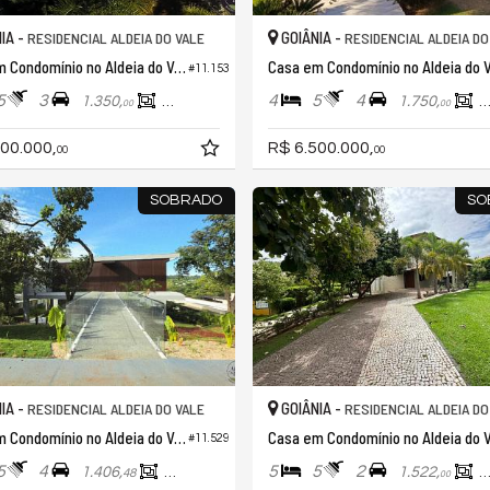
IA -
GOIÂNIA -
RESIDENCIAL ALDEIA DO VALE
RESIDENCIAL ALDEIA DO
Casa em Condomínio no Aldeia do Vale
#11.153
5
3
4
5
4
1.350,
512,
1.750,
5
00
00
00
00.000,
R$ 6.500.000,
00
00
SOBRADO
SO
IA -
GOIÂNIA -
RESIDENCIAL ALDEIA DO VALE
RESIDENCIAL ALDEIA DO
Casa em Condomínio no Aldeia do Vale
#11.529
5
4
5
5
2
1.406,
556,
1.522,
3
48
24
00