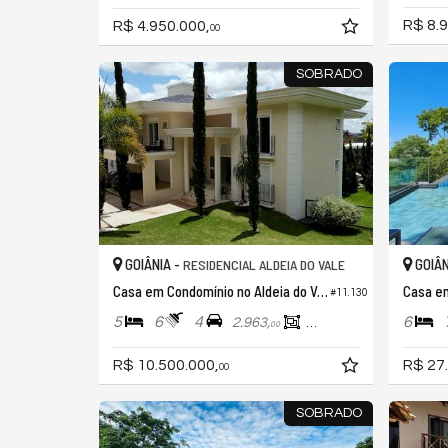
R$ 8.9
R$ 4.950.000,
00
SOBRADO
GOIÂNIA -
GOIÂN
RESIDENCIAL ALDEIA DO VALE
Casa em Condomínio no Aldeia do Vale
#11.130
5
6
4
6
2.963,
836,
00
00
R$ 10.500.000,
R$ 27
00
SOBRADO