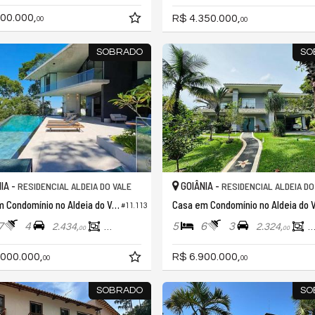
00.000,
R$ 4.350.000,
00
00
SOBRADO
SO
IA -
GOIÂNIA -
RESIDENCIAL ALDEIA DO VALE
RESIDENCIAL ALDEIA DO
Casa em Condomínio no Aldeia do Vale
#11.113
7
4
5
6
3
2.434,
1.100,
2.324,
5
00
00
00
.000.000,
R$ 6.900.000,
00
00
SOBRADO
SO