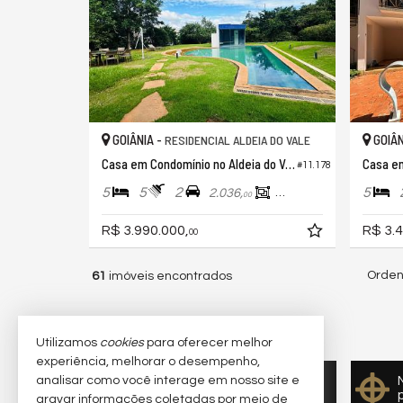
GOIÂNIA -
GOIÂN
RESIDENCIAL ALDEIA DO VALE
Casa em Condomínio no Aldeia do Vale
#11.178
5
5
2
5
2.036,
401,
00
00
R$ 3.990.000,
R$ 3.4
00
Orden
61
imóveis encontrados
(nenhuma avaliação)
Utilizamos
cookies
para oferecer melhor
experiência, melhorar o desempenho,
analisar como você interage em nosso site e
Quer vender seu imóvel?
gravar informações coletadas por meio de
Cadastre-se e anuncie