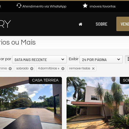
3
Atendimento via WhatsApp
imóveis favoritos
SOBRE
VEN
ios ou Mais
DATA MAIS RECENTE
24 POR PÁGINA
ar por
Exibir
ínio
sobrado
4 dormitórios +
remover todos
CASA TÉRREA
SO