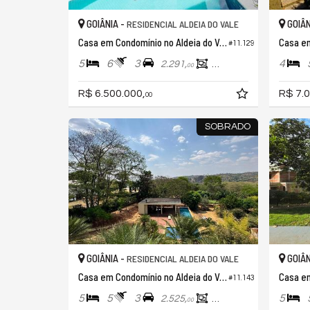
GOIÂNIA -
GOIÂN
RESIDENCIAL ALDEIA DO VALE
Casa em Condomínio no Aldeia do Vale
#11.129
5
6
3
4
2.291,
643,
00
00
R$ 6.500.000,
R$ 7.0
00
SOBRADO
GOIÂNIA -
GOIÂN
RESIDENCIAL ALDEIA DO VALE
Casa em Condomínio no Aldeia do Vale
#11.143
5
5
3
5
2.525,
542,
00
00