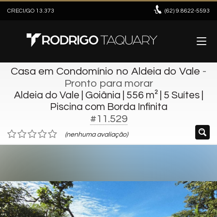
CRECI/GO 13.373
(62)
9.8622-5593
Casa em Condomínio no Aldeia do Vale
-
Pronto para morar
Aldeia do Vale | Goiânia | 556 m² | 5 Suítes |
Piscina com Borda Infinita
#11.529
(nenhuma avaliação)