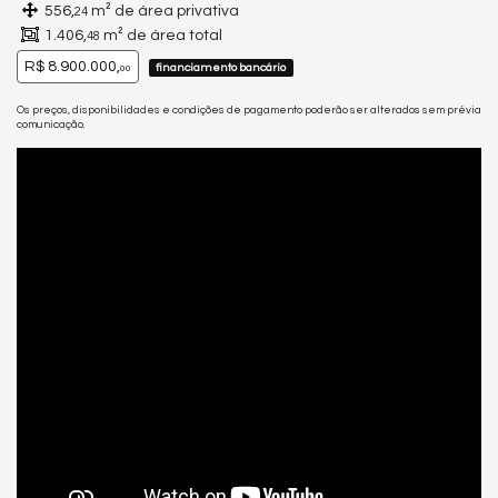
556,
m² de área privativa
24
1.406,
m² de área total
48
R$ 8.900.000,
financiamento bancário
00
Os preços, disponibilidades e condições de pagamento poderão ser alterados sem prévia
comunicação.