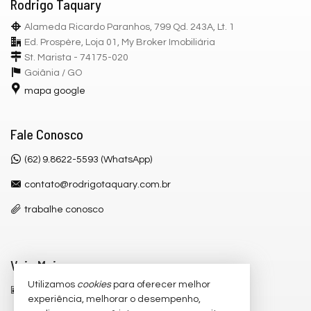
Rodrigo Taquary
Alameda Ricardo Paranhos, 799 Qd. 243A, Lt. 1
Ed. Prospère, Loja 01, My Broker Imobiliária
St. Marista - 74175-020
Goiânia /
GO
mapa google
Fale Conosco
(62) 9.8622-5593 (WhatsApp)
contato@rodrigotaquary.com.br
trabalhe conosco
Veja Mais
Utilizamos
cookies
para oferecer melhor
receba nosso newsletter
experiência, melhorar o desempenho,