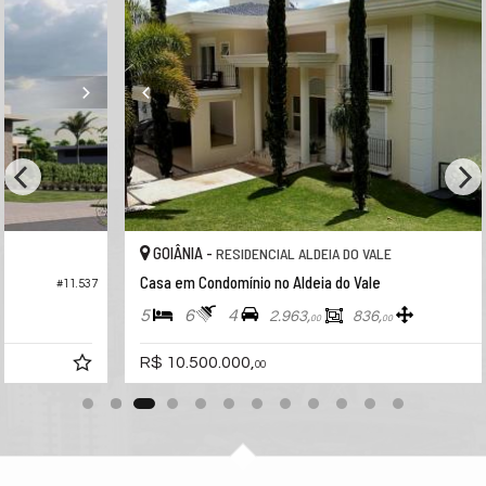
ver mapa abaixo
GOIÂNIA -
RESIDENCIAL ALDEIA DO VALE
Casa em Condomínio no Aldeia do Vale
37
#11.130
5
6
4
2.963,
836,
00
00
R$ 10.500.000,
00