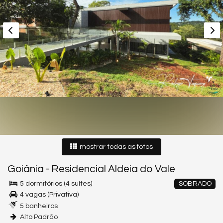
mostrar todas as fotos
Goiânia
-
Residencial Aldeia do Vale
5 dormitórios (4 suítes)
SOBRADO
4 vagas (Privativa)
5 banheiros
Alto Padrão