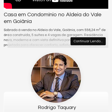
Casa em Condomínio no Aldeia do Vale
em Goiânia
Sobrado à venda no Aldeia do Vale, Goiânia, com 556,24 m² de
área construída, 5 suítes e 4 vagas de garagem. Residência
nova, moderna e com vista definitiva para o condomínio,
Continuar Lendo...
projetada para oferecer conforto, sofisticação e integração
com a natureza.
Sobre o imóvel
Projeto contemporâneo com ambientes amplos e integrados.
No térreo, sala de estar, jardim de inverno, lavabo, cozinha
gourmet com churrasqueira, despensa e integração total com
o deck da piscina. Área íntima composta por 5 suítes, sendo a
suíte master com closet, hidromassagem e vista privilegiada
para o condomínio.
Diferenciais do imóvel
556,24 m² | Terreno de 1.406,48 m² | 5 suítes | Suíte master com
closet e hidro | Piscina com borda infinita | Ofurô | Deck de 112,87
Rodrigo Taquary
m² | Academia | Home cinema | Salão de jogos | Adega |