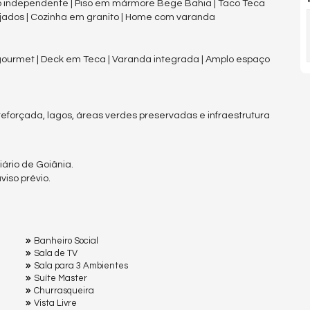
itório independente | Piso em mármore Bege Bahia | Taco Teca
ejados | Cozinha em granito | Home com varanda
 gourmet | Deck em Teca | Varanda integrada | Amplo espaço
forçada, lagos, áreas verdes preservadas e infraestrutura
ário de Goiânia.
iso prévio.
Banheiro Social
Sala de TV
Sala para 3 Ambientes
Suíte Master
Churrasqueira
Vista Livre