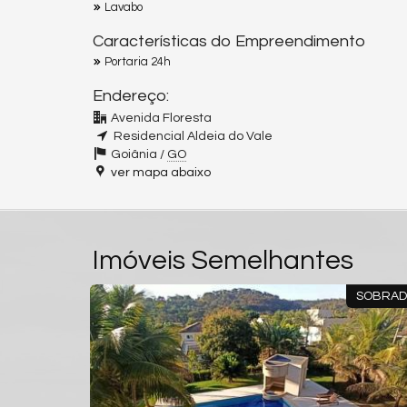
Lavabo
Características do Empreendimento
Portaria 24h
Endereço:
Avenida Floresta
Residencial Aldeia do Vale
Goiânia /
GO
ver mapa abaixo
Imóveis Semelhantes
BRADO
SOBRADO