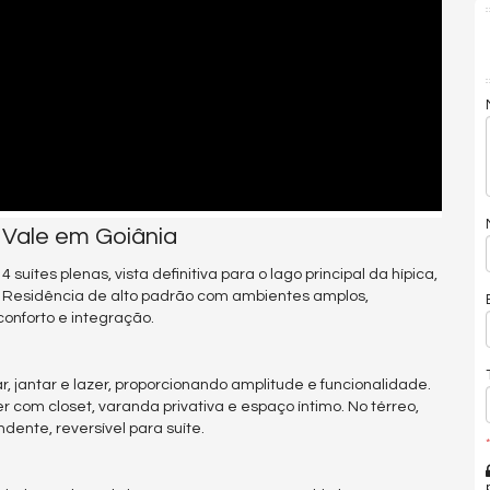
Vale em Goiânia
uítes plenas, vista definitiva para o lago principal da hípica,
a. Residência de alto padrão com ambientes amplos,
conforto e integração.
, jantar e lazer, proporcionando amplitude e funcionalidade.
ter com closet, varanda privativa e espaço íntimo. No térreo,
ente, reversível para suíte.
*