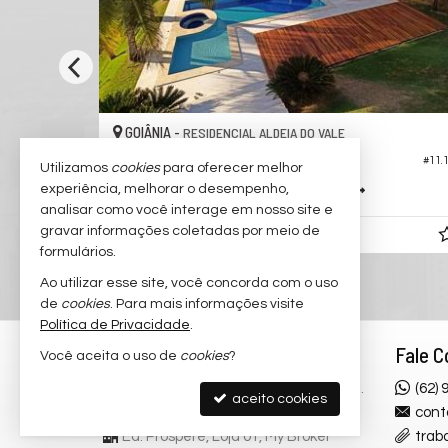
GOIÂNIA -
RESIDENCIAL ALDEIA DO VALE
Casa em Condomínio no Aldeia do Vale
#11.542
#11.179
Utilizamos
cookies
para oferecer melhor
experiência, melhorar o desempenho,
4
5
4
1.750,
596,
00
00
analisar como você interage em nosso site e
gravar informações coletadas por meio de
R$ 6.500.000,
00
formulários.
Ao utilizar esse site, você concorda com o uso
de
cookies
. Para mais informações visite
Política de Privacidade
.
Rodrigo Taquary
Fale 
Você aceita o uso de
cookies
?
Alameda Ricardo Paranhos, 799 Qd.
(62)
aceito cookies
243A, Lt. 1
cont
Ed. Prospère, Loja 01, My Broker
trab