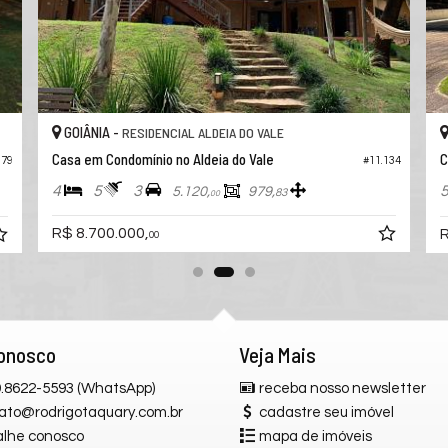
GOIÂNIA -
GOIÂ
RESIDENCIAL ALDEIA DO VALE
Casa em Condomínio no Aldeia do Vale
Casa e
#11.134
4
5
3
5
5.120,
979,
83
00
R$ 8.700.000,
R$ 7.
00
Conosco
Veja Mais
 9.8622-5593 (WhatsApp)
receba nosso newsletter
ato@rodrigotaquary.com.br
cadastre seu imóvel
alhe conosco
mapa de imóveis