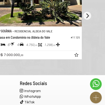
NIA -
GOIÂNIA -
RESIDENCIAL ALDEIA DO VALE
RESI
m Condomínio no Aldeia do Vale
Casa em Condomí
#11.125
6
4
4
5
4
4.750,
1.298,
00
00
000.000,
R$ 8.000.000,
00
Redes Sociais
Instagram
WhatsApp
TikTok