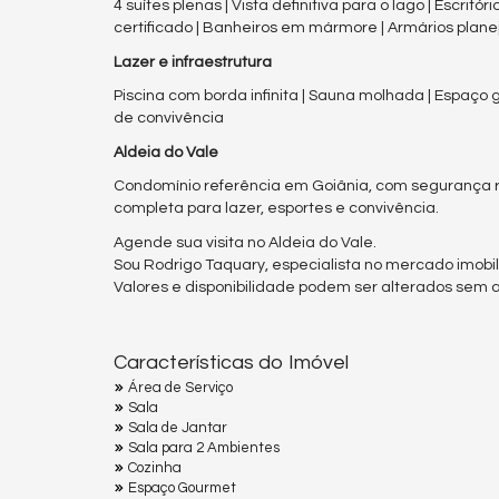
4 suítes plenas | Vista definitiva para o lago | Escr
certificado | Banheiros em mármore | Armários plan
Lazer e infraestrutura
Piscina com borda infinita | Sauna molhada | Espaço
de convivência
Aldeia do Vale
Condomínio referência em Goiânia, com segurança re
completa para lazer, esportes e convivência.
Agende sua visita no Aldeia do Vale.
Sou Rodrigo Taquary, especialista no mercado imobili
Valores e disponibilidade podem ser alterados sem av
Características do Imóvel
Área de Serviço
Sala
Sala de Jantar
Sala para 2 Ambientes
Cozinha
Espaço Gourmet