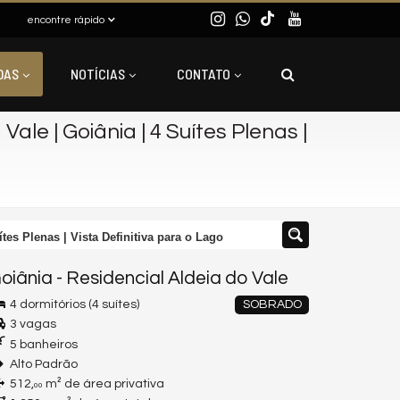
encontre rápido
DAS
NOTÍCIAS
CONTATO
Vale | Goiânia | 4 Suítes Plenas |
ítes Plenas | Vista Definitiva para o Lago
oiânia
-
Residencial Aldeia do Vale
4 dormitórios (4 suítes)
SOBRADO
3 vagas
5 banheiros
Alto Padrão
512,
m² de área privativa
00