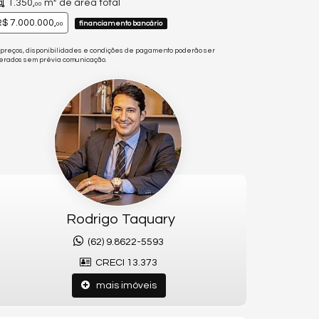
1.350,
m² de área total
00
$ 7.000.000,
financiamento bancário
00
 preços, disponibilidades e condições de pagamento poderão ser
terados sem prévia comunicação.
Rodrigo Taquary
(62) 9.8622-5593
CRECI 13.373
mais imóveis