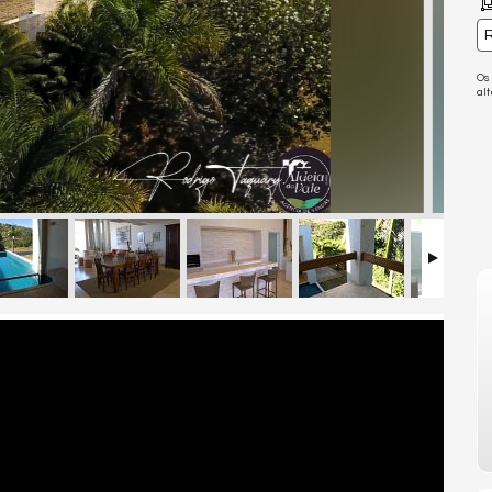
R
Os
al