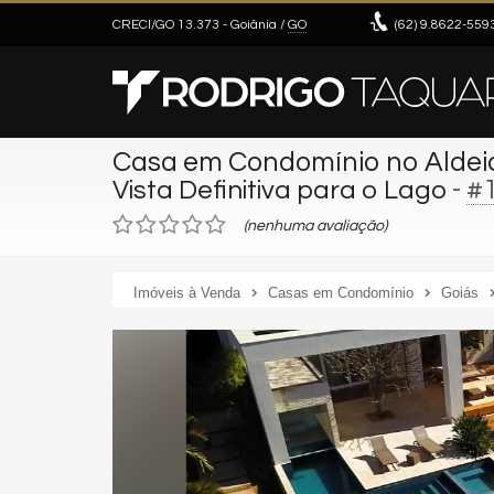
CRECI/GO 13.373
- Goiânia /
GO
(62)
9.8622-559
Casa em Condomínio no Aldei
-
#
Vista Definitiva para o Lago
(nenhuma avaliação)
Imóveis à Venda
Casas em Condomínio
Goiás