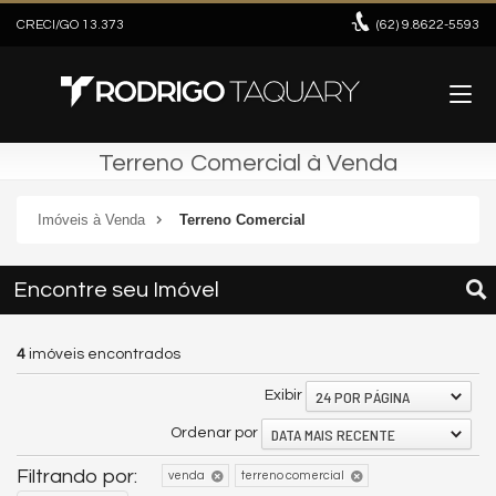
CRECI/GO 13.373
(62)
9.8622-5593
Terreno Comercial à Venda
Imóveis à Venda
Terreno Comercial
Encontre seu Imóvel
4
imóveis encontrados
24 POR PÁGINA
Exibir
DATA MAIS RECENTE
Ordenar por
Filtrando por:
venda
terreno comercial