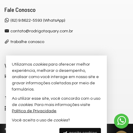
Fale Conosco
(62) 9.8622-5593 (WhatsApp)
contato@rodrigotaquary.com.br
trabalhe conosco
Veja Mais
Utilizamos
cookies
para oferecer melhor
experiência, melhorar o desempenho,
receba nosso newsletter
analisar como você interage em nosso site e
gravar informações coletadas por meio de
cadastre seu imóvel
formulários.
imóveis favoritos
Ao utilizar esse site, você concorda com o uso
de
cookies
. Para mais informações visite
mapa de imóveis
Política de Privacidade
.
Você aceita o uso de
cookies
?
©
2026
CRECI/GO 13.373
Política de Privacidade