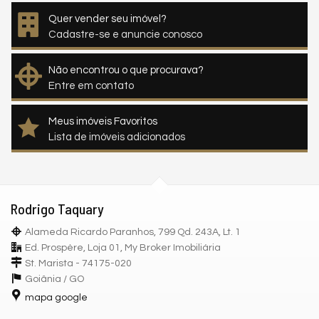
Quer vender seu imóvel?
Cadastre-se e anuncie conosco
Não encontrou o que procurava?
Entre em contato
Meus imóveis Favoritos
Lista de imóveis adicionados
Rodrigo Taquary
Alameda Ricardo Paranhos, 799 Qd. 243A, Lt. 1
Ed. Prospère, Loja 01, My Broker Imobiliária
St. Marista - 74175-020
Goiânia /
GO
mapa google