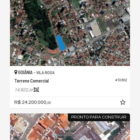
GOIÂNIA -
VILA ROSA
Terreno Comercial
#10.802
14.922,
29
R$ 24.200.000,
00
PRONTO PARA CONSTRUIR