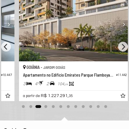
GOIÂNIA -
JARDIM GOIÁS
Apartamento no Edifício Emirates Parque Flamboyant
47
#11.442
3
4
2
104,
04
R$ 1.227.291,
a partir de
35