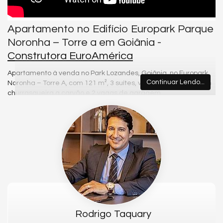
Apartamento no Edifício Europark Parque
Noronha – Torre a em Goiânia -
Construtora EuroAmérica
Apartamento à venda no Park Lozandes, Goiânia, no Europark
Continuar Lendo...
Noronha – Torre A, com 121 m², 3 suítes, varanda gourmet com
churrasqueira a carvão e 2 vagas de garagem.
Empreendimento moderno em região de forte valorização,
próximo ao Alphaville e à Av. Olinda.
Sobre o imóvel
Planta ampla e funcional, com integração entre living, cozinha e
varanda gourmet, proporcionando conforto, excelente
iluminação natural e ótimo aproveitamento dos ambientes.
Ideal para quem busca qualidade de vida e praticidade.
Diferenciais do imóvel
121 m² | 3 suítes | Varanda gourmet com churrasqueira a
carvão | Vista definitiva | Planta integrada | Excelente ventilação
Rodrigo Taquary
natural | 2 vagas privativas