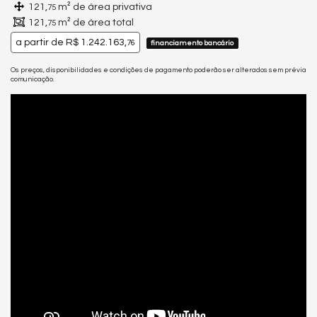
121,
m² de área privativa
75
121,
m² de área total
75
a partir de
R$ 1.242.163,
76
financiamento bancário
Os preços, disponibilidades e condições de pagamento poderão ser alterados sem prévia
comunicação.