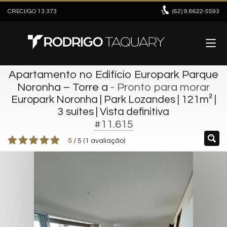
CRECI/GO 13.373
(62)
9.8622-5593
Apartamento no Edifício Europark Parque
Noronha – Torre a
- Pronto para morar
Europark Noronha | Park Lozandes | 121m² |
3 suítes | Vista definitiva
#11.615
5
/
5
(
1
avaliação)