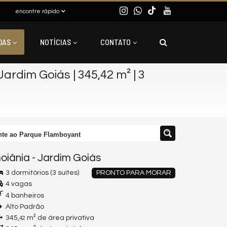
encontre rápido
DAS
NOTÍCIAS
CONTATO
Jardim Goiás | 345,42 m² | 3
rente ao Parque Flamboyant
oiânia
-
Jardim Goiás
3 dormitórios (3 suítes)
PRONTO PARA MORAR
4 vagas
4 banheiros
Alto Padrão
345,
m² de área privativa
42