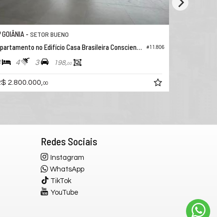
GOIÂNIA -
SETOR MARISTA
Apartamento no Edifício Reserva Parque Areião
#11.815
3
4
3
244,
91
R$ 3.550.000,
00
Redes Sociais
Instagram
WhatsApp
TikTok
YouTube