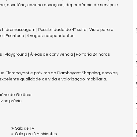
ome, escritório, cozinha espaçosa, dependência de serviço e
e hidromassagem | Possibilidade de 4ª suíte | Vista para o
 | Escritório | 4 vagas independentes
 | Playground | Áreas de convivência | Portaria 24 horas
que Flamboyant e próximo ao Flamboyant Shopping, escolas,
xcelente qualidade de vida e valorização imobiliária.
ário de Goiânia.
iso prévio.
*
Sala de TV
Sala para 3 Ambientes