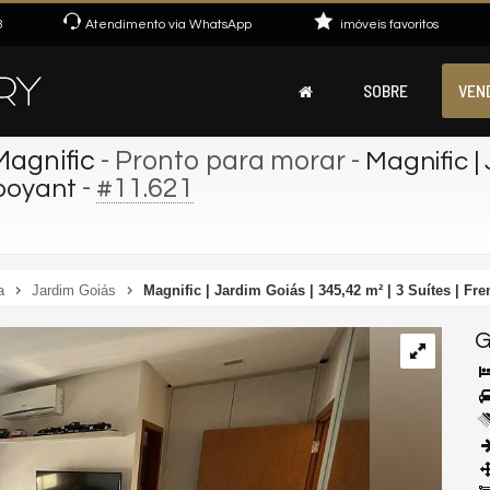
3
Atendimento via WhatsApp
imóveis favoritos
SOBRE
VEN
Magnific
- Pronto para morar
-
Magnific | 
-
#11.621
mboyant
a
Jardim Goiás
Magnific | Jardim Goiás | 345,42 m² | 3 Suítes | F
G