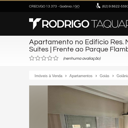
CRECI/GO 13.373
- Goiânia /
GO
(62)
9.8622-559
Apartamento no Edifício Res. 
Suítes | Frente ao Parque Fla
(nenhuma avaliação)
Imóveis à Venda
Apartamentos
Goiás
Goiâni