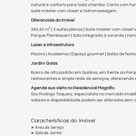
natural e conforto para toda a família. Conta com h
suíte máster com closet e hidromassagem.
Diferenciais do imóvel
345,42 m² | 3 suítes plenas | Suíte máster com closet 
Parque Flamboyant | Sala integrada à varanda | Home
Lazer e infraestrutura
Piscina | Academia | Espaço gourmet | Salão de festas
Jardim Goiás
Bairro de alto padrão em Goiânia, em frente ao Par
restaurantes e ampla rede de serviços, oferecendo e
Agende sua visita no Residencial Magnific.
Sou Rodrigo Taquary, especialista no mercado imobili
Valores e disponibilidade podem ser alterados sem av
Características do Imóvel
Área de Serviço
Sala de Jantar