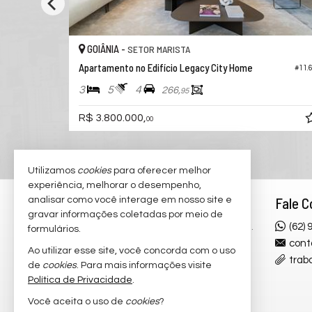
GOIÂNIA -
JARDIM GOIÁS
Apartamento no Edifício Casa Brasileira Consciente
Apartamento no Edifício Arte Square
#11.806
3
3
3
160,
00
R$ 1.744.109,
00
Utilizamos
cookies
para oferecer melhor
experiência, melhorar o desempenho,
Rodrigo Taquary
Fale 
analisar como você interage em nosso site e
gravar informações coletadas por meio de
Alameda Ricardo Paranhos, 799 Qd.
(62)
formulários.
243A, Lt. 1
cont
Ao utilizar esse site, você concorda com o uso
Ed. Prospère, Loja 01, My Broker
trab
de
cookies
. Para mais informações visite
Imobiliária
Política de Privacidade
.
St. Marista - 74175-020
Você aceita o uso de
cookies
?
Goiânia /
GO