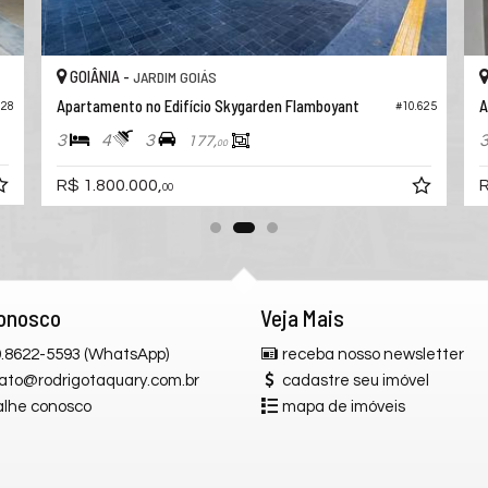
GOIÂNIA -
SETOR MARISTA
Apartamento no Edifício Premier L'allure Ricardo Paranhos
#10.321
#11.775
3
4
3
297,
200,
79
02
R$ 2.750.000,
00
Conosco
Veja Mais
 9.8622-5593 (WhatsApp)
receba nosso newsletter
ato@rodrigotaquary.com.br
cadastre seu imóvel
alhe conosco
mapa de imóveis