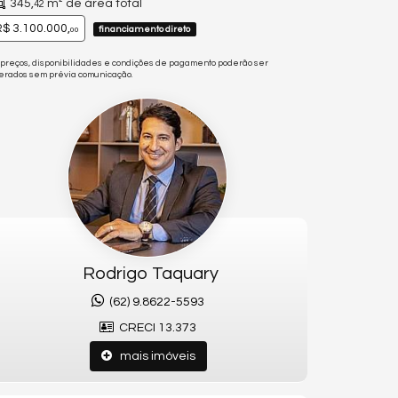
345,
m² de área total
42
$ 3.100.000,
financiamento direto
00
 preços, disponibilidades e condições de pagamento poderão ser
terados sem prévia comunicação.
Rodrigo Taquary
(62) 9.8622-5593
CRECI 13.373
mais imóveis