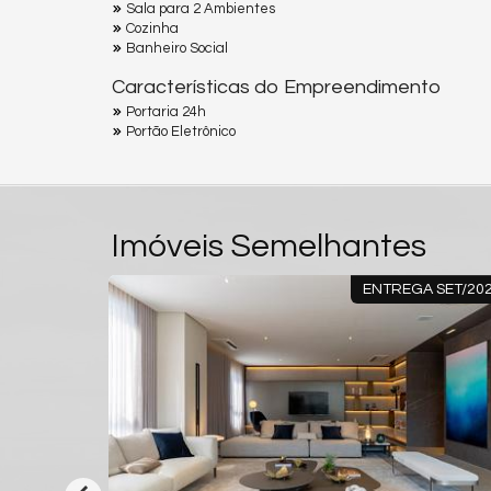
Sala para 2 Ambientes
Cozinha
Banheiro Social
Características do Empreendimento
Portaria 24h
Portão Eletrônico
Imóveis Semelhantes
NTO PARA MORAR
PRONTO PAR