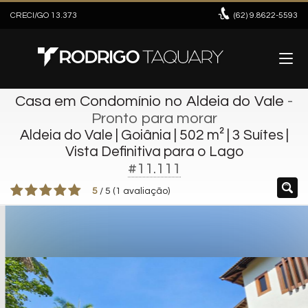
CRECI/GO 13.373
(62)
9.8622-5593
Casa em Condomínio no Aldeia do Vale
-
Pronto para morar
Aldeia do Vale | Goiânia | 502 m² | 3 Suítes |
Vista Definitiva para o Lago
#11.111
5
/
5
(
1
avaliação)