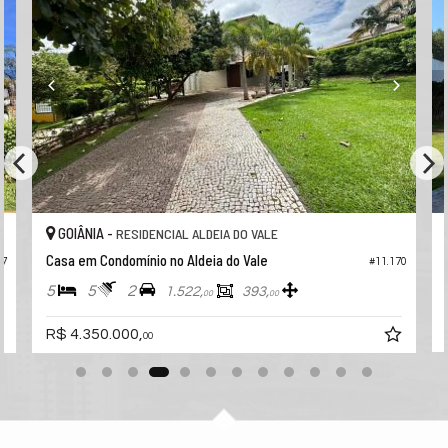
GOIÂNIA -
RESIDENCIAL ALDEIA DO VALE
Casa em Condomínio no Aldeia do Vale
27
#11.170
5
5
2
1.522,
393,
00
00
R$ 4.350.000,
00