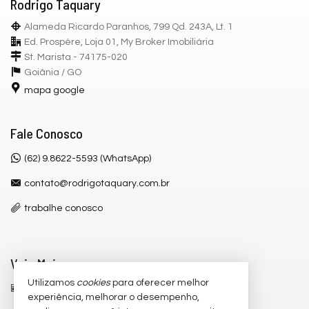
Rodrigo Taquary
Alameda Ricardo Paranhos, 799 Qd. 243A, Lt. 1
Ed. Prospère, Loja 01, My Broker Imobiliária
St. Marista - 74175-020
Goiânia /
GO
mapa google
Fale Conosco
(62) 9.8622-5593 (WhatsApp)
contato@rodrigotaquary.com.br
trabalhe conosco
Veja Mais
Utilizamos
cookies
para oferecer melhor
receba nosso newsletter
experiência, melhorar o desempenho,