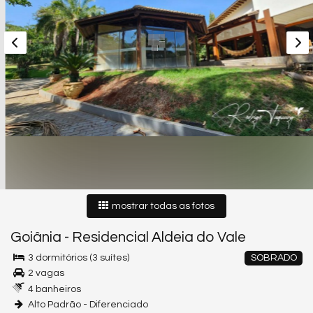
mostrar todas as fotos
Goiânia
-
Residencial Aldeia do Vale
3 dormitórios (3 suítes)
SOBRADO
2 vagas
4 banheiros
Alto Padrão - Diferenciado