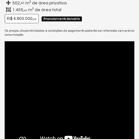
502,
m² de área privativa
41
1.455,
m² de área total
00
R$ 4.800.000,
financiamento bancário
00
Os preços, disponibilidades e condições de pagamento poderão ser alterados sem prévia
comunicação.