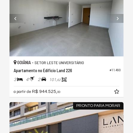
GOIÂNIA -
SETOR LESTE UNIVERSITÁRIO
Apartamento no Edifício Land 226
#11.490
3
4
2
101,
62
R$ 944.525,
a partir de
00
PRONTO PARA MORAR