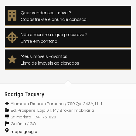
Quer vender seu imóvel?
Cadastre-se e anuncie conosco
Não encontrou o que procurava?
Entre em contato
Meus imóveis Favoritos
Lista de imóveis adicionados
Rodrigo Taquary
Alameda Ricardo Paranhos, 799 Qd. 243A, Lt. 1
Ed. Prospère, Loja 01, My Broker Imobiliária
St. Marista - 74175-020
Goiânia /
GO
mapa google