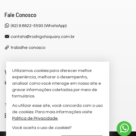
Fale Conosco
(62) 9.8622-5593 (WhatsApp)
contato@rodrigotaquary.com.br
trabalhe conosco
Veja Mais
Utilizamos
cookies
para oferecer melhor
experiência, melhorar o desempenho,
receba nosso newsletter
analisar como você interage em nosso site e
gravar informações coletadas por meio de
cadastre seu imóvel
formulários.
imóveis favoritos
Ao utilizar esse site, você concorda com o uso
de
cookies
. Para mais informações visite
mapa de imóveis
Política de Privacidade
.
Você aceita o uso de
cookies
?