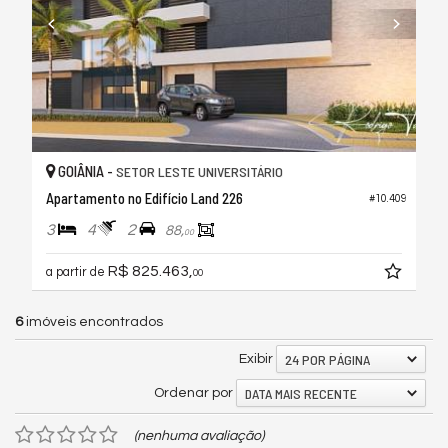
GOIÂNIA -
SETOR LESTE UNIVERSITÁRIO
Apartamento no Edifício Land 226
#10.409
3
4
2
88,
00
R$ 825.463,
a partir de
00
6
imóveis encontrados
24 POR PÁGINA
Exibir
DATA MAIS RECENTE
Ordenar por
(nenhuma avaliação)