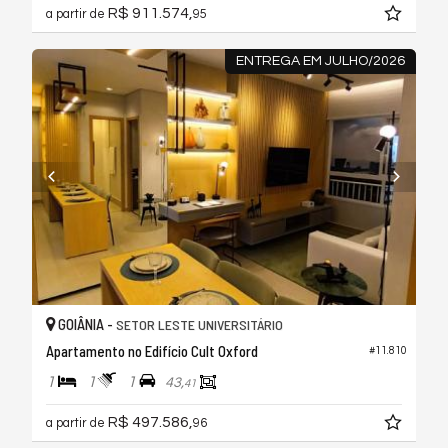
R$ 911.574,
a partir de
95
ENTREGA EM JULHO/2026
GOIÂNIA -
SETOR LESTE UNIVERSITÁRIO
Apartamento no Edifício Cult Oxford
#11.810
1
1
1
43,
41
R$ 497.586,
a partir de
96