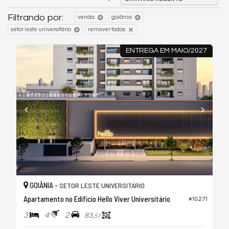
Filtrando por:
venda
goiânia
setor leste universitário
remover todos
ENTREGA EM MAIO/2027
GOIÂNIA -
SETOR LESTE UNIVERSITÁRIO
Apartamento no Edifício Hello Viver Universitário
#10.271
3
4
2
83,
57