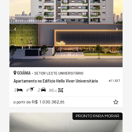
GOIÂNIA -
SETOR LESTE UNIVERSITÁRIO
Apartamento no Edifício Hello Viver Universitário
#11.437
3
4
2
98,
00
R$ 1.030.362,
a partir de
85
PRONTO PARA MORAR