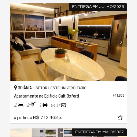
ENTREGA EM JULHO/2026
GOIÂNIA -
SETOR LESTE UNIVERSITÁRIO
Apartamento no Edifício Cult Oxford
#11.808
2
2
1
64,
37
R$ 712.463,
a partir de
00
ENTREGA EM MAIO/2027