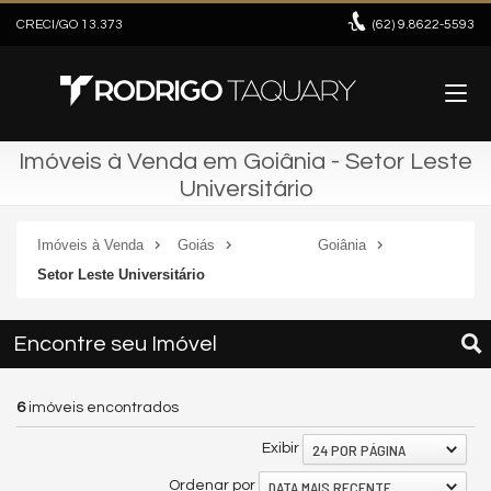
CRECI/GO 13.373
(62)
9.8622-5593
Imóveis à Venda em Goiânia - Setor Leste
Universitário
Imóveis à Venda
Goiás
Goiânia
Setor Leste Universitário
Encontre seu Imóvel
6
imóveis encontrados
24 POR PÁGINA
Exibir
DATA MAIS RECENTE
Ordenar por