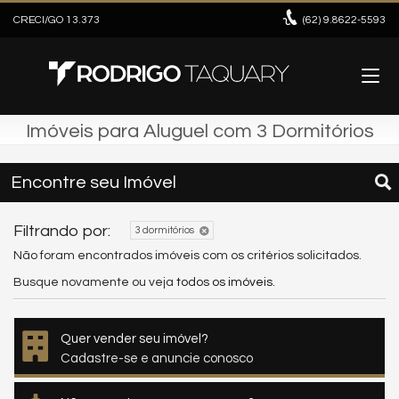
CRECI/GO 13.373
(62)
9.8622-5593
Imóveis para Aluguel com 3 Dormitórios
Encontre seu Imóvel
Filtrando por:
3 dormitórios
Não foram encontrados imóveis com os critérios solicitados.
Busque novamente ou veja
todos os imóveis
.
Quer vender seu imóvel?
Cadastre-se e anuncie conosco