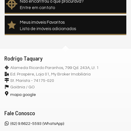
Não encontrou o que procurava?
Entre em contato
Meus imóveis Favoritos
Lista de imóveis adicionados
Rodrigo Taquary
Alameda Ricardo Paranhos, 799 Qd. 243A, Lt. 1
Ed. Prospère, Loja 01, My Broker Imobiliária
St. Marista - 74175-020
Goiânia /
GO
mapa google
Fale Conosco
(62) 9.8622-5593 (WhatsApp)