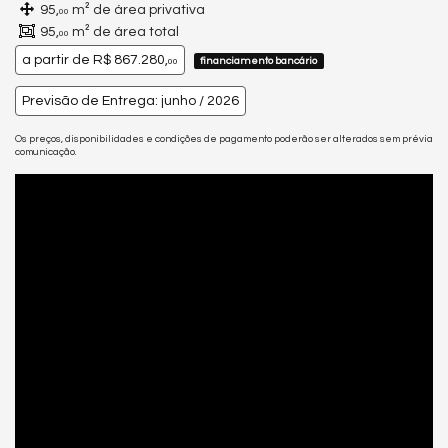
95,
m² de área privativa
00
95,
m² de área total
00
a partir de
R$ 867.280,
financiamento bancário
00
Previsão de Entrega: junho / 2026
Os preços, disponibilidades e condições de pagamento poderão ser alterados sem prévia
comunicação.