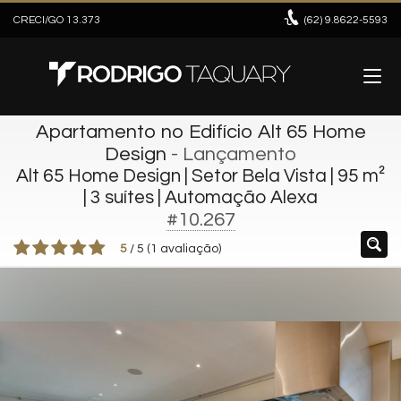
CRECI/GO 13.373
(62)
9.8622-5593
Apartamento no Edifício Alt 65 Home
Design
- Lançamento
Alt 65 Home Design | Setor Bela Vista | 95 m²
| 3 suítes | Automação Alexa
#10.267
5
/
5
(
1
avaliação)