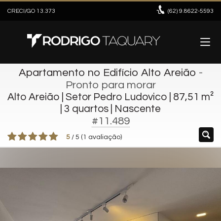
CRECI/GO 13.373
(62)
9.8622-5593
Apartamento no Edifício Alto Areião
-
Pronto para morar
Alto Areião | Setor Pedro Ludovico | 87,51 m²
| 3 quartos | Nascente
#11.489
5
/
5
(
1
avaliação)