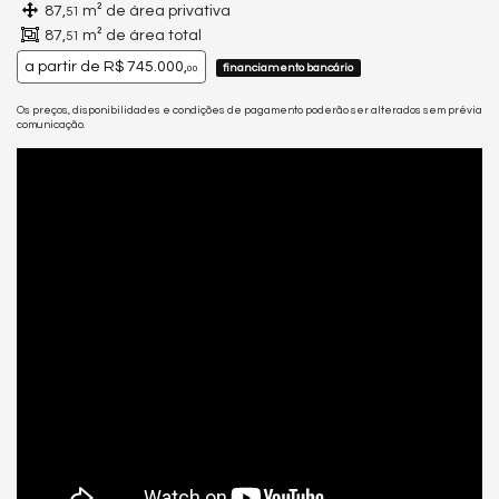
87,
m² de área privativa
51
87,
m² de área total
51
a partir de
R$ 745.000,
financiamento bancário
00
Os preços, disponibilidades e condições de pagamento poderão ser alterados sem prévia
comunicação.