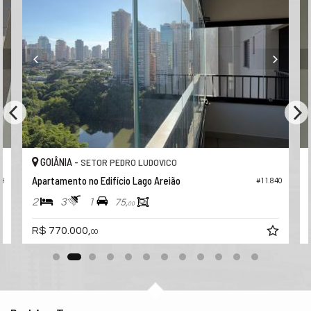
GOIÂNIA -
SETOR PEDRO LUDOVICO
Apartamento no Residencial Lago Areião
#11.840
#11.
2
3
1
75,
02
R$ 689.000,
a partir de
00