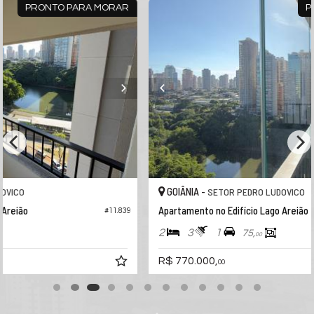
R
PRONTO PARA MORAR
GOIÂNIA -
SETOR PEDRO LUDOVICO
Apartamento no Edifício Lago Areião
839
#11.840
2
3
1
75,
00
R$ 770.000,
00