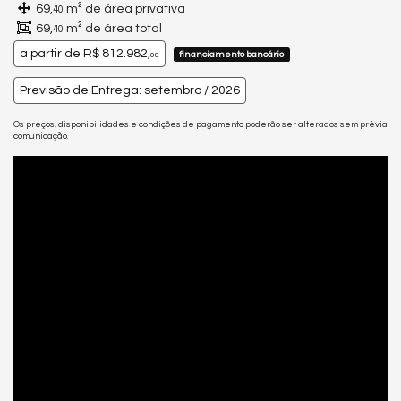
69,
m² de área privativa
40
69,
m² de área total
40
a partir de
R$ 812.982,
financiamento bancário
00
Previsão de Entrega: setembro / 2026
Os preços, disponibilidades e condições de pagamento poderão ser alterados sem prévia
comunicação.