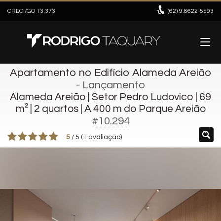
CRECI/GO 13.373
(62)
9.8622-5593
Apartamento no Edifício Alameda Areião
- Lançamento
Alameda Areião | Setor Pedro Ludovico | 69
m² | 2 quartos | A 400 m do Parque Areião
#10.294
5
/
5
(
1
avaliação)