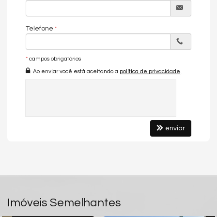
Características do Empreendimento
Sala de Jogos
Salão de Festas
Telefone
Piscina
Espaço Gourmet
Portaria 24h
*
campos obrigatórios
Portão Eletrônico
Playground
Ao enviar você está aceitando a
política de privacidade
.
Piscina Infantil
Bicicletário
Câmeras de Segurança
Elevador
Acessibilidade para PNE
enviar
Endereço:
Alameda Guimarães Natal
Setor Pedro Ludovico
Goiânia /
GO
ver mapa abaixo
Imóveis Semelhantes