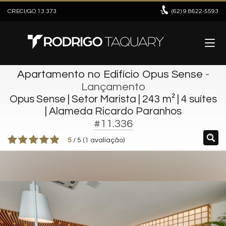
CRECI/GO 13.373
(62)
9.8622-5593
Apartamento no Edifício Opus Sense
-
Lançamento
Opus Sense | Setor Marista | 243 m² | 4 suítes
| Alameda Ricardo Paranhos
#11.336
5
/
5
(
1
avaliação)