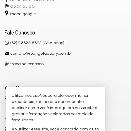
St. Marista - 74175-020
Goiânia /
GO
mapa google
Fale Conosco
(62) 9.8622-5593 (WhatsApp)
contato@rodrigotaquary.com.br
trabalhe conosco
Veja Mais
Utilizamos
cookies
para oferecer melhor
receba nosso newsletter
experiência, melhorar o desempenho,
analisar como você interage em nosso site e
cadastre seu imóvel
gravar informações coletadas por meio de
imóveis favoritos
formulários.
Ao utilizar esse site, você concorda com o uso
mapa de imóveis