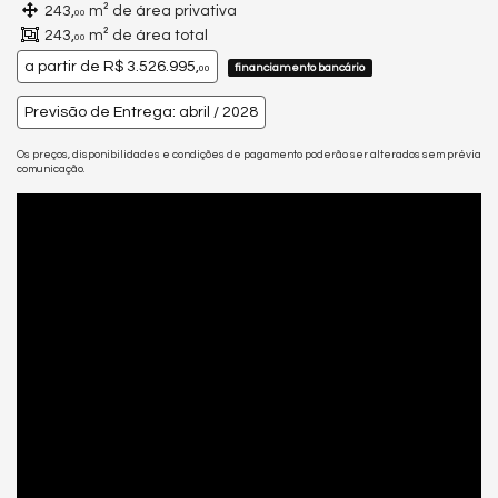
243,
m² de área privativa
00
243,
m² de área total
00
a partir de
R$ 3.526.995,
financiamento bancário
00
Previsão de Entrega: abril / 2028
Os preços, disponibilidades e condições de pagamento poderão ser alterados sem prévia
comunicação.