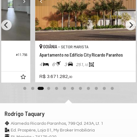
GOIÂNIA -
SETOR MARISTA
Apartamento no Edifício City Ricardo Paranhos
#10.332
56
4
6
3
251,
10
R$ 3.671.282,
00
Rodrigo Taquary
Alameda Ricardo Paranhos, 799 Qd. 243A, Lt. 1
Ed. Prospère, Loja 01, My Broker Imobiliária