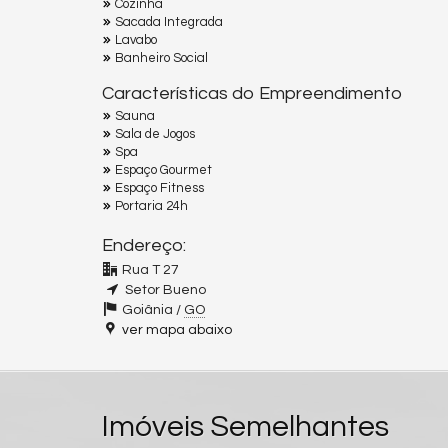
Cozinha
Sacada Integrada
Lavabo
Banheiro Social
Características do Empreendimento
Sauna
Sala de Jogos
Spa
Espaço Gourmet
Espaço Fitness
Portaria 24h
Endereço:
Rua T 27
Setor Bueno
Goiânia /
GO
ver mapa abaixo
Imóveis Semelhantes