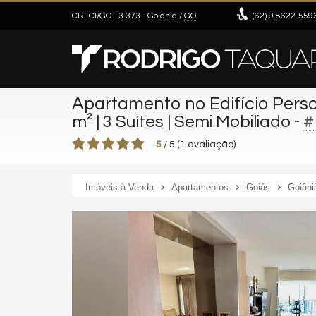
CRECI/GO 13.373
- Goiânia /
GO
(62)
9.8622-559
Apartamento no Edifício Per
-
#
m² | 3 Suítes | Semi Mobiliado
5
/
5
(
1
avaliação)
Imóveis à Venda
Apartamentos
Goiás
Goiâni