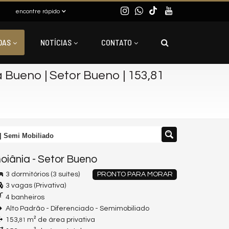
encontre rápido
DAS
NOTÍCIAS
CONTATO
 Bueno | Setor Bueno | 153,81
 | Semi Mobiliado
oiânia
-
Setor Bueno
3 dormitórios (3 suítes)
PRONTO PARA MORAR
3 vagas (Privativa)
4 banheiros
Alto Padrão - Diferenciado - Semimobiliado
153,
m² de área privativa
81