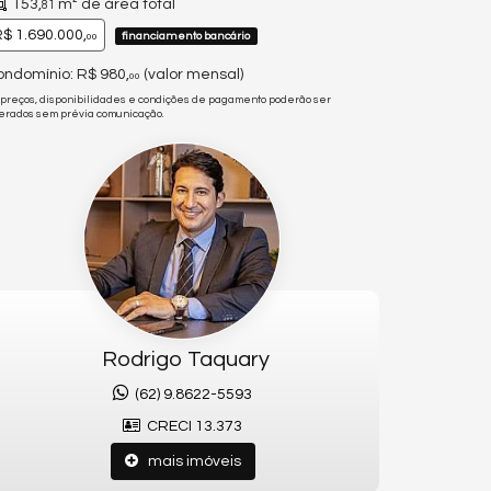
153,
m² de área total
81
$ 1.690.000,
financiamento bancário
00
ndomínio: R$ 980,
(valor mensal)
00
 preços, disponibilidades e condições de pagamento poderão ser
terados sem prévia comunicação.
Rodrigo Taquary
(62) 9.8622-5593
CRECI 13.373
mais imóveis