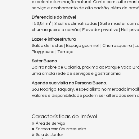
excelente iluminação natural. Conta com suíte mast
serviço e acabamento de alto padrão, além de armá
Diferenciais do imóvel
153,81 m² | 3 suítes climatizadas | Suíte master com 
churrasqueira a carvão | Elevador privativo | Hall pri
Lazer e infraestrutura
Salão de festas | Espaço gourmet | Churrasqueira | Lou
Playground | Terraço
Setor Bueno
Bairro nobre de Goiânia, próximo ao Parque Vaca Br
uma ampla rede de serviços e gastronomia.
Agende sua visita no Persona Bueno.
Sou Rodrigo Taquary, especialista no mercado imobili
Valores e disponibilidade podem ser alterados sem av
Características do Imóvel
Área de Serviço
Sacada com Churrasqueira
Sala de Jantar