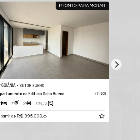
PRONTO PARA MORAR
GOIÂNIA -
GOIÂNIA 
SETOR BUENO
partamento no Edifício Soho Bueno
Apartament
#11.608
3
4
2
3
4
104,
25
R$ 995.000,
R$ 840.0
 partir de
00