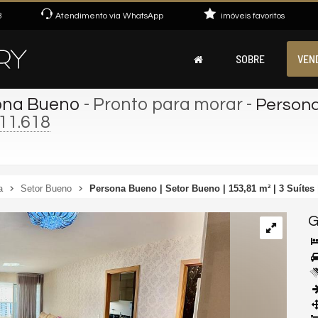
3
Atendimento via WhatsApp
imóveis favoritos
SOBRE
VEN
sona Bueno
- Pronto para morar
-
Persona
11.618
a
Setor Bueno
Persona Bueno | Setor Bueno | 153,81 m² | 3 Suítes
G