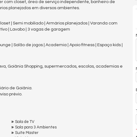
er com closet, área de serviço independente, banheiro de
rios planejados em diversos ambientes.
closet | Semi mobiliado | Armários planejados | Varanda com
vativo | Lavabo | 3 vagas de garagem
nge | Salão de jogos | Academia | Apoio fitness | Espaço kids |
ava, Goiânia Shopping, supermercados, escolas, academias e
ário de Goiânia.
iso prévio.
Sala de TV
Sala para 3 Ambientes
*
Suíte Master