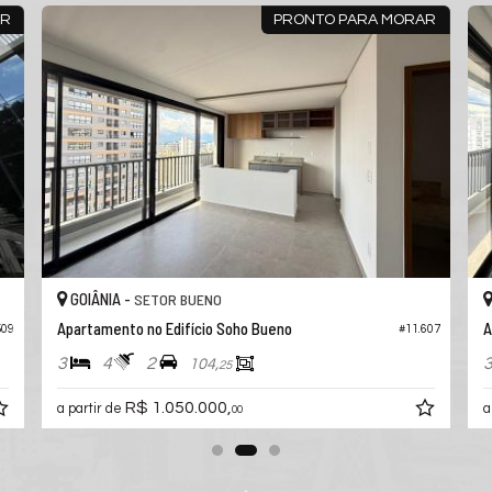
AR
PRONTO PARA MORAR
GOIÂNIA -
SETOR BUENO
Apartamento no Edifício Soho Bueno
A
509
#11.607
3
4
2
104,
25
R$ 1.050.000,
a partir de
a
00