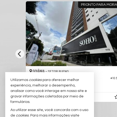
 JUN/2027
PRONTO PARA MOR
GOIÂNIA -
SETOR BUENO
Apartamento no Edifício Soho Bueno
#10.
#10.273
Utilizamos
cookies
para oferecer melhor
experiência, melhorar o desempenho,
3
4
2
104,
30
analisar como você interage em nosso site e
gravar informações coletadas por meio de
R$ 1.097.033,
a partir de
00
formulários.
Ao utilizar esse site, você concorda com o uso
de
cookies
. Para mais informações visite