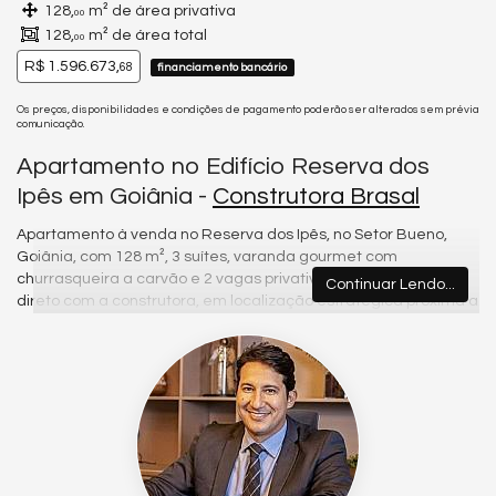
128,
m² de área privativa
00
128,
m² de área total
00
R$ 1.596.673,
68
financiamento bancário
Os preços, disponibilidades e condições de pagamento poderão ser alterados sem prévia
comunicação.
Apartamento no Edifício Reserva dos
Ipês em Goiânia -
Construtora Brasal
Apartamento à venda no Reserva dos Ipês, no Setor Bueno,
Goiânia, com 128 m², 3 suítes, varanda gourmet com
churrasqueira a carvão e 2 vagas privativas. Últimas unidades
Continuar Lendo...
direto com a construtora, em localização estratégica próxima a
parques, shoppings e serviços premium da cidade.
Diferenciais do imóvel
128 m² | 3 suítes | Varanda gourmet com churrasqueira a
carvão | Ambientes integrados | Alto padrão de acabamento |
Excelente ventilação natural | 2 vagas privativas
Sobre o empreendimento
O Reserva dos Ipês, da Brasal, reúne arquitetura sofisticada,