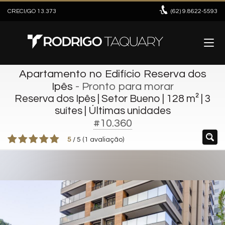
CRECI/GO 13.373
(62)
9.8622-5593
Apartamento no Edifício Reserva dos
Ipês
- Pronto para morar
Reserva dos Ipês | Setor Bueno | 128 m² | 3
suítes | Últimas unidades
#10.360
5
/
5
(
1
avaliação)