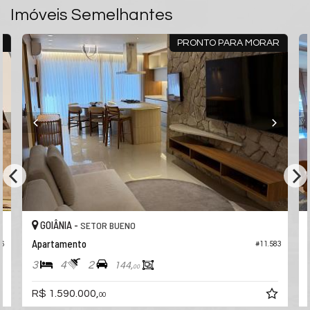
Goiânia /
GO
Imóveis Semelhantes
ver mapa abaixo
6
PRONTO PARA MORAR
GOIÂNIA -
SETOR BUENO
Apartamento
56
#11.583
3
4
2
144,
00
R$ 1.590.000,
00