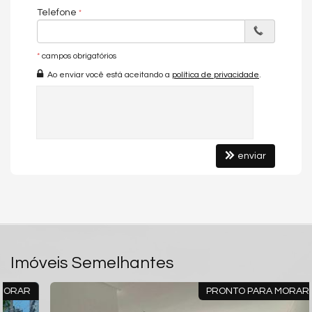
Playground
Telefone
Brinquedoteca
Piscina Infantil
Pet Place
Mini Mercado
*
campos obrigatórios
Pìscina Térmica
Ao enviar você está aceitando a
política de privacidade
.
Endereço:
Rua T 37
Setor Bueno
Goiânia /
GO
ver mapa abaixo
enviar
Imóveis Semelhantes
R
PRONTO PARA MORAR