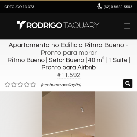
CRECI/GO 13.373
(62)
9.8622-5593
Apartamento no Edifício Ritmo Bueno
-
Pronto para morar
Ritmo Bueno | Setor Bueno | 40 m² | 1 Suíte |
Pronto para Airbnb
#11.592
(nenhuma avaliação)