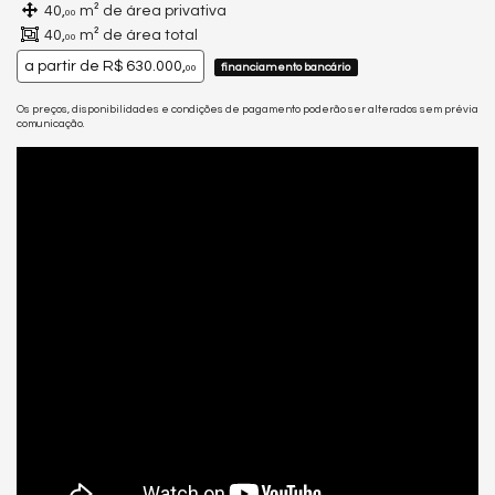
40,
m² de área privativa
00
40,
m² de área total
00
a partir de
R$ 630.000,
financiamento bancário
00
Os preços, disponibilidades e condições de pagamento poderão ser alterados sem prévia
comunicação.