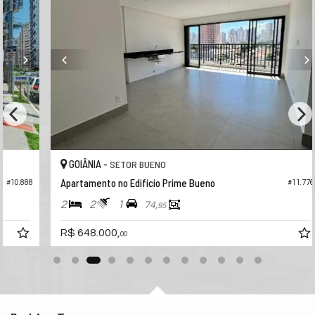
GOIÂNIA -
SETOR BUENO
Apartamento no Edifício Prime Bueno
88
#11.776
2
2
1
74,
95
R$ 648.000,
00