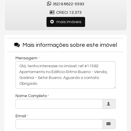
Estrutura moderna | Segurança | Áreas de convivência
(62) 9.8622-5593
Setor Bueno
CRECI 13.373
Uma das regiões mais desejadas de Goiânia, próxima à
Avenida T-63, cercada por restaurantes, supermercados,
mais imóveis
serviços, academias e com fácil acesso aos principais pontos
da cidade.
Agende sua visita no Ritmo Bueno.
Mais informações sobre este imóvel
Sou Rodrigo Taquary, especialista no mercado imobiliário de
Goiânia.
Mensagem
Valores e disponibilidade podem ser alterados sem aviso
prévio.
Características do Imóvel
Área de Serviço
Sacada / Varanda
Nome Completo
Cozinha Americana
Características do Empreendimento
Piscina
Email
Quadra Esportiva
Espaço Gourmet
Espaço Fitness