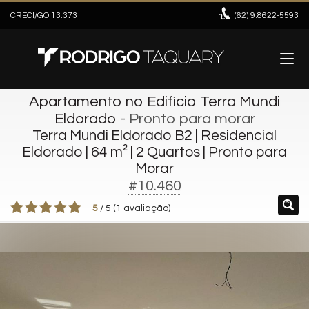
CRECI/GO 13.373
(62)
9.8622-5593
Apartamento no Edifício Terra Mundi
Eldorado
- Pronto para morar
Terra Mundi Eldorado B2 | Residencial
Eldorado | 64 m² | 2 Quartos | Pronto para
Morar
#10.460
5
/
5
(
1
avaliação)