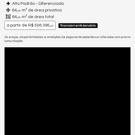
Alto Padrão - Diferenciado
64,
m² de área privativa
00
64,
m² de área total
00
a partir de
R$ 506.395,
financiamento bancário
00
Os preços, disponibilidades e condições de pagamento poderão ser alterados sem prévia
comunicação.