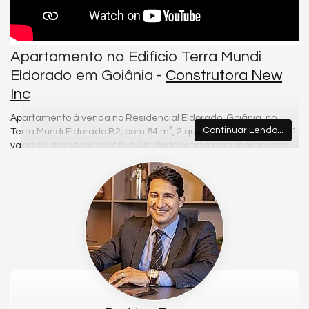
Apartamento no Edifício Terra Mundi
Eldorado em Goiânia -
Construtora New
Inc
Apartamento à venda no Residencial Eldorado, Goiânia, no
Continuar Lendo...
Terra Mundi Eldorado B2, com 64 m², 2 quartos sendo 1 suíte e 1
vaga de garagem privativa. Unidade pronta para morar, com
excelente distribuição dos ambientes, acabamento moderno e
localização estratégica próxima ao Shopping Plaza d’Oro e ao
Parque Bernardo Elis.
Sobre o imóvel
Planta funcional com integração entre sala, cozinha e área de
convivência, proporcionando conforto e praticidade. Ambientes
bem iluminados, ventilação natural e acabamento em
porcelanato com gesso rebaixado.
Diferenciais do imóvel
64 m² | 2 quartos (1 suíte) | Porcelanato 60x60 | Gesso rebaixado