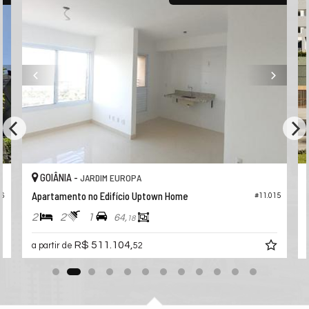
GOIÂNIA -
PARQUE AMAZÔNIA
Apartamento no Residencial Floramazônia
#11.015
#11.252
2
1
1
62,
00
R$ 511.222,
a partir de
83