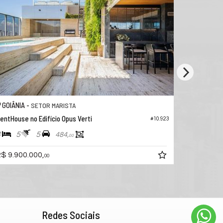
GOIÂNIA -
SERRINHA
Apartamento no Edifício Opus Tellure
#11.349
#1
3
4
2
150,
89
R$ 1.512.239,
82
Redes Sociais