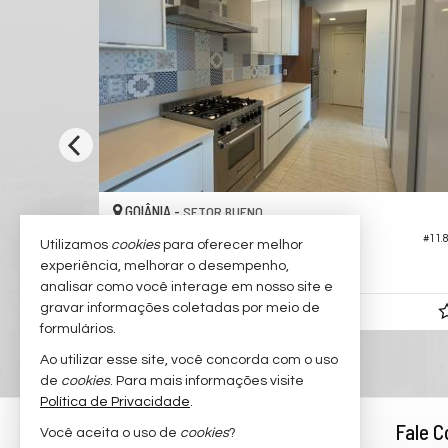
GOIÂNIA -
STA
SERRINHA
pus Verti
Apartamento no Edifício Opus Gyr
#10.923
Utilizamos
cookies
para oferecer melhor
experiência, melhorar o desempenho,
2
2
1
,
70,
95
00
analisar como você interage em nosso site e
gravar informações coletadas por meio de
R$ 905.875,
a partir de
25
formulários.
Ao utilizar esse site, você concorda com o uso
de
cookies
. Para mais informações visite
Política de Privacidade
.
Rodrigo Taquary
Fale 
Você aceita o uso de
cookies
?