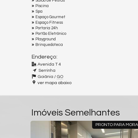
Salão de Festas
Piscina
Spa
Espaço Gourmet
Espaço Fitness
Portaria 24h
Portão Eletrônico
Playground
Brinquedoteca
Endereço:
Avenida T 4
Serrinha
Goiânia /
GO
ver mapa abaixo
Imóveis Semelhantes
APARTAMENTO LUXUOSO
E