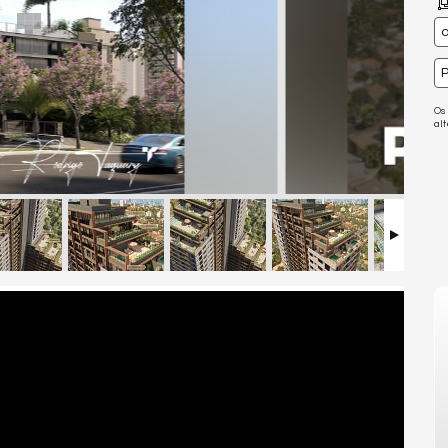
a
P
Os
al