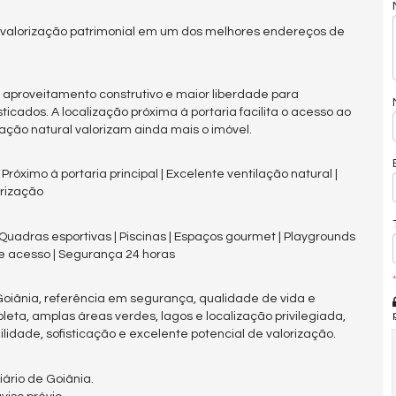
e valorização patrimonial em um dos melhores endereços de
 aproveitamento construtivo e maior liberdade para
icados. A localização próxima à portaria facilita o acesso ao
ação natural valorizam ainda mais o imóvel.
 Próximo à portaria principal | Excelente ventilação natural |
orização
| Quadras esportivas | Piscinas | Espaços gourmet | Playgrounds
de acesso | Segurança 24 horas
*
Goiânia, referência em segurança, qualidade de vida e
eta, amplas áreas verdes, lagos e localização privilegiada,
idade, sofisticação e excelente potencial de valorização.
ário de Goiânia.