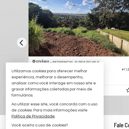
GOIÂNIA -
RESIDENCIAL ALDEIA DO VALE
Terreno em Condomínio no Aldeia do Vale
#11.233
#11.
Utilizamos
cookies
para oferecer melhor
experiência, melhorar o desempenho,
3.322,
00
analisar como você interage em nosso site e
gravar informações coletadas por meio de
R$ 1.990.000,
00
formulários.
Ao utilizar esse site, você concorda com o uso
de
cookies
. Para mais informações visite
Política de Privacidade
.
Rodrigo Taquary
Fale 
Você aceita o uso de
cookies
?