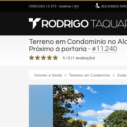
CRECI/GO 13.373
- Goiânia /
GO
(62)
9.8622-559
Terreno em Condomínio no Ald
-
#11.240
Próximo à portaria
5
/
5
(
1
avaliação)
Imóveis à Venda
Terrenos em Condomínio
Goiás