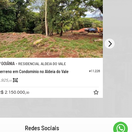
GOIÂNIA -
GOIÂNIA 
RESIDENCIAL ALDEIA DO VALE
erreno em Condomínio no Aldeia do Vale
Terreno em 
#11.228
.925,
2.179,
00
00
$ 2.150.000,
R$ 2.250.
00
Redes Sociais