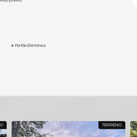
iso prévio.
Portão Eletrônico
NO
TERRENO