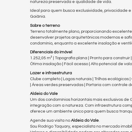
natureza preservada e qualidade de vida.
Ideal para quem busca exclusividade, privacidade 
Goiânia.
Sobre o terreno
Terreno totalmente plano, proporcionando excelente
desenvolver projetos arquitetônicos modernos e sofist
condomínio, enquanto a excelente insolação e ventil
Diferenciais do imóvel
1.252,05 m² | Topografia plana | Pronto para construir |
Ótima insolação | Fácil acesso | Alto potencial de val
Lazer e infraestrutura
Clube completo | Lagos naturais | Trilhas ecológicas 
| Áreas verdes preservadas | Portaria com controle 
Aldeia do Vale
Um dos condomínios horizontais mais exclusivos de 
integração com a natureza. Com infraestrutura compl
oferece um ambiente único para quem busca tranquil
Agende sua visita no
Aldeia do Vale
.
Sou Rodrigo Taquary, especialista no mercado imobili