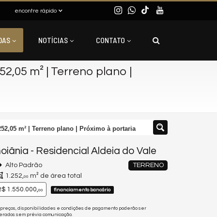
encontre rápido
DAS
NOTÍCIAS
CONTATO
252,05 m² | Terreno plano |
252,05 m² | Terreno plano | Próximo à portaria
oiânia
-
Residencial Aldeia do Vale
Alto Padrão
TERRENO
1.252,
m² de área total
00
$ 1.550.000,
financiamento bancário
00
 preços, disponibilidades e condições de pagamento poderão ser
terados sem prévia comunicação.