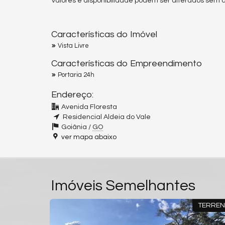
Valores e disponibilidade podem ser alterados sem av
Características do Imóvel
Vista Livre
Características do Empreendimento
Portaria 24h
Endereço:
Avenida Floresta
Residencial Aldeia do Vale
Goiânia /
GO
ver mapa abaixo
Imóveis Semelhantes
TERRENO
TERRE