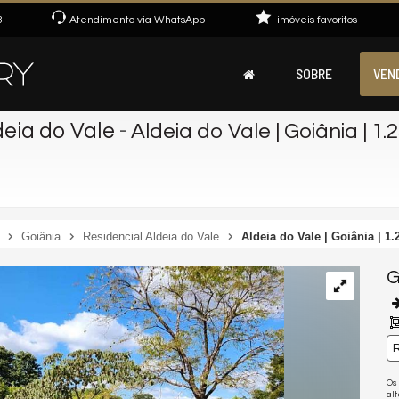
3
Atendimento via WhatsApp
imóveis favoritos
SOBRE
VEN
eia do Vale
-
Aldeia do Vale | Goiânia | 1.
Goiânia
Residencial Aldeia do Vale
Aldeia do Vale | Goiânia | 1.
G
R
Os
al