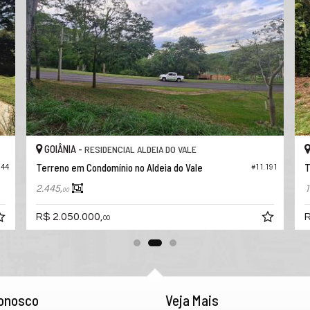
GOIÂNIA -
RESIDENCIAL ALDEIA DO VALE
Terreno em Condomínio no Aldeia do Vale
T
244
#11.191
2.445,
1
00
R$ 2.050.000,
R
00
Conosco
Veja Mais