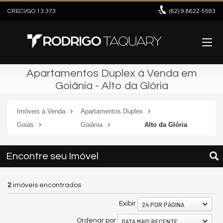
CRECI/GO 13.373
(62)
9.8622-5593
Apartamentos Duplex à Venda em
Goiânia - Alto da Glória
Imóveis à Venda
Apartamentos Duplex
Goiás
Goiânia
Alto da Glória
Encontre seu Imóvel
2
imóveis encontrados
24 POR PÁGINA
Exibir
DATA MAIS RECENTE
Ordenar por