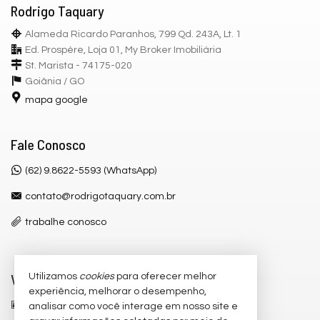
Rodrigo Taquary
Alameda Ricardo Paranhos, 799 Qd. 243A, Lt. 1
Ed. Prospère, Loja 01, My Broker Imobiliária
St. Marista - 74175-020
Goiânia /
GO
mapa google
Fale Conosco
(62) 9.8622-5593 (WhatsApp)
contato@rodrigotaquary.com.br
trabalhe conosco
Veja Mais
Utilizamos
cookies
para oferecer melhor
experiência, melhorar o desempenho,
receba nosso newsletter
analisar como você interage em nosso site e