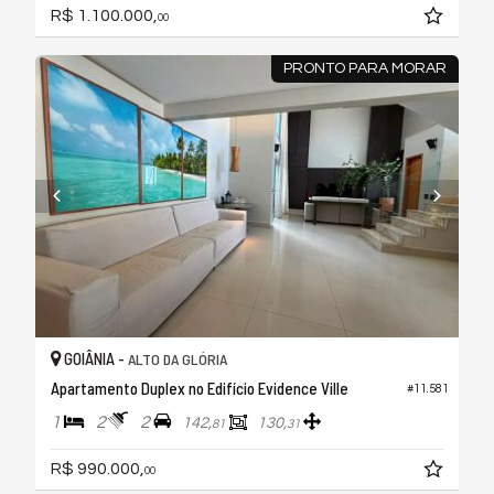
R$ 1.100.000,
00
PRONTO PARA MORAR
GOIÂNIA -
ALTO DA GLÓRIA
Apartamento Duplex no Edifício Evidence Ville
#11.581
1
2
2
142,
130,
81
31
R$ 990.000,
00