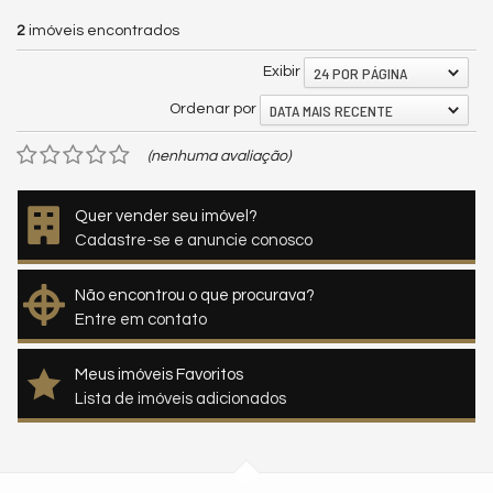
2
imóveis encontrados
24 POR PÁGINA
Exibir
DATA MAIS RECENTE
Ordenar por
(nenhuma avaliação)
Quer vender seu imóvel?
Cadastre-se e anuncie conosco
Não encontrou o que procurava?
Entre em contato
Meus imóveis Favoritos
Lista de imóveis adicionados