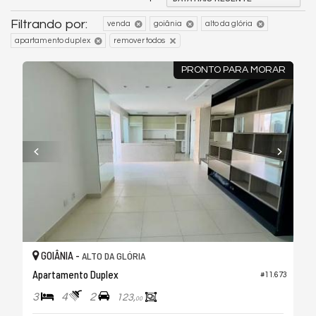
Filtrando por:
venda
goiânia
alto da glória
apartamento duplex
remover todos
PRONTO PARA MORAR
GOIÂNIA -
ALTO DA GLÓRIA
Apartamento Duplex
#11.673
3
4
2
123,
00