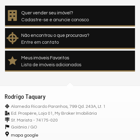
Quer vender seu imóvel?
Cadastre-se e anuncie conosco
Não encontrou o que procurava?
Entre em contato
Meus imóveis Favoritos
Lista de imóveis adicionados
Rodrigo Taquary
Alameda Ricardo Paranhos, 799 Qd. 243A, Lt. 1
Ed. Prospère, Loja 01, My Broker Imobiliária
St. Marista - 74175-020
Goiânia /
GO
mapa google