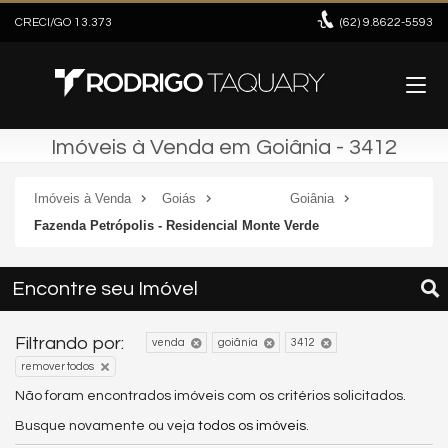
CRECI/GO 13.373
(62)
9.8622-5593
Imóveis à Venda em Goiânia - 3412
Imóveis à Venda
Goiás
Goiânia
Fazenda Petrópolis - Residencial Monte Verde
Encontre seu Imóvel
Filtrando por:
venda
goiânia
3412
remover todos
Não foram encontrados imóveis com os critérios solicitados.
Busque novamente ou veja
todos os imóveis
.