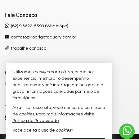
Fale Conosco
(62) 9.8622-5593 (WhatsApp)
contato@rodrigotaquary.com.br
trabalhe conosco
Veja Mais
Utilizamos
cookies
para oferecer melhor
experiência, melhorar o desempenho,
receba nosso newsletter
analisar como você interage em nosso site e
gravar informações coletadas por meio de
cadastre seu imóvel
formulários.
imóveis favoritos
Ao utilizar esse site, você concorda com o uso
de
cookies
. Para mais informações visite
mapa de imóveis
Política de Privacidade
.
Você aceita o uso de
cookies
?