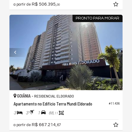
R$ 506.395,
a partir de
00
PRONTO PARA MORAR
GOIÂNIA -
RESIDENCIAL ELDORADO
Apartamento no Edifício Terra Mundi Eldorado
#11.436
3
3
1
88,
11
R$ 667.214,
a partir de
67