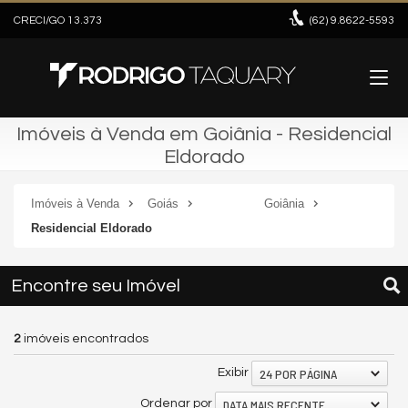
CRECI/GO 13.373
(62)
9.8622-5593
Imóveis à Venda em Goiânia - Residencial
Eldorado
Imóveis à Venda
Goiás
Goiânia
Residencial Eldorado
Encontre seu Imóvel
2
imóveis encontrados
24 POR PÁGINA
Exibir
DATA MAIS RECENTE
Ordenar por