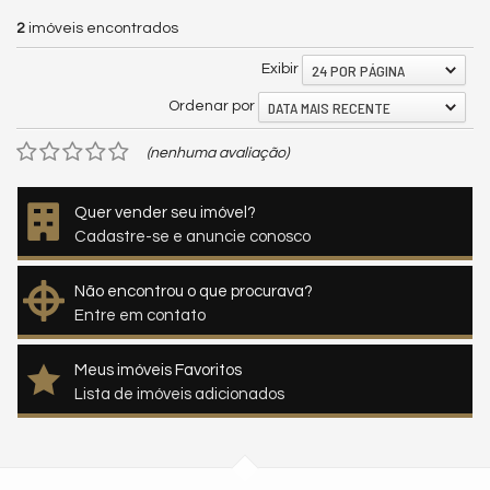
2
imóveis encontrados
24 POR PÁGINA
Exibir
DATA MAIS RECENTE
Ordenar por
(nenhuma avaliação)
Quer vender seu imóvel?
Cadastre-se e anuncie conosco
Não encontrou o que procurava?
Entre em contato
Meus imóveis Favoritos
Lista de imóveis adicionados