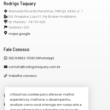
Rodrigo Taquary
Alameda Ricardo Paranhos, 799 Qd. 243A, Lt. 1
Ed. Prospère, Loja 01, My Broker Imobiliária
St. Marista - 74175-020
Goiânia /
GO
mapa google
Fale Conosco
(62) 9.8622-5593 (WhatsApp)
contato@rodrigotaquary.com.br
trabalhe conosco
Veja Mais
Utilizamos
cookies
para oferecer melhor
experiência, melhorar o desempenho,
receba nosso newsletter
analisar como você interage em nosso site e