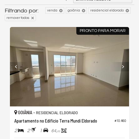
Filtrando por:
venda
goiânia
residencial eldorado
remover todos
PRONTO PARA MORAR
GOIÂNIA -
RESIDENCIAL ELDORADO
Apartamento no Edifício Terra Mundi Eldorado
#10.460
2
2
1
64,
00