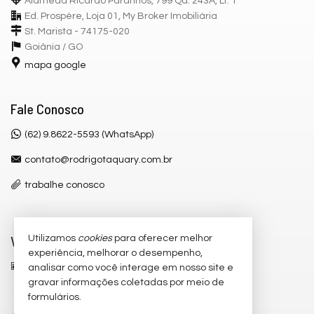
Alameda Ricardo Paranhos, 799 Qd. 243A, Lt. 1
Ed. Prospère, Loja 01, My Broker Imobiliária
St. Marista - 74175-020
Goiânia /
GO
mapa google
Fale Conosco
(62) 9.8622-5593 (WhatsApp)
contato@rodrigotaquary.com.br
trabalhe conosco
Veja Mais
Utilizamos
cookies
para oferecer melhor
experiência, melhorar o desempenho,
receba nosso newsletter
analisar como você interage em nosso site e
gravar informações coletadas por meio de
cadastre seu imóvel
formulários.