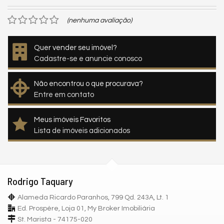
(nenhuma avaliação)
Quer vender seu imóvel?
Cadastre-se e anuncie conosco
Não encontrou o que procurava?
Entre em contato
Meus imóveis Favoritos
Lista de imóveis adicionados
Rodrigo Taquary
Alameda Ricardo Paranhos, 799 Qd. 243A, Lt. 1
Ed. Prospère, Loja 01, My Broker Imobiliária
St. Marista - 74175-020