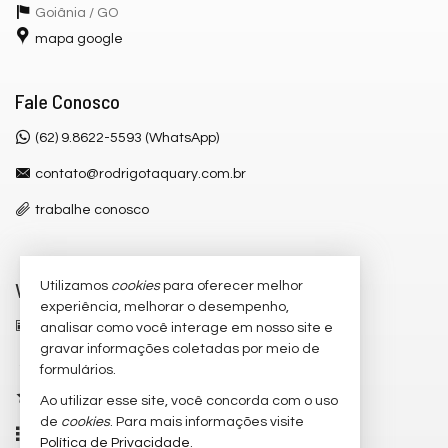
Goiânia /
GO
mapa google
Fale Conosco
(62) 9.8622-5593 (WhatsApp)
contato@rodrigotaquary.com.br
trabalhe conosco
Veja Mais
Utilizamos
cookies
para oferecer melhor
experiência, melhorar o desempenho,
receba nosso newsletter
analisar como você interage em nosso site e
gravar informações coletadas por meio de
cadastre seu imóvel
formulários.
imóveis favoritos
Ao utilizar esse site, você concorda com o uso
de
cookies
. Para mais informações visite
mapa de imóveis
Política de Privacidade
.