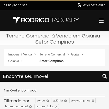
CRECI/GO 13.373
(62)
9.8622-5593
Terreno Comercial à Venda em Goiânia -
Setor Campinas
Imóveis à Venda
Terreno Comercial
Goiás
Goiânia
Setor Campinas
Encontre seu Imóvel
1
imóvel encontrado
Filtrando por:
venda
goiânia
setor campinas
terreno comercial
remover todos