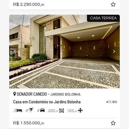
R$ 2.290.000,
00
CASA TERREA
SENADOR CANEDO -
JARDINS BOLONHA
Casa em Condomínio no Jardins Bolonha
#11.499
3
4
4
300,
165,
00
00
R$ 1.550.000,
00