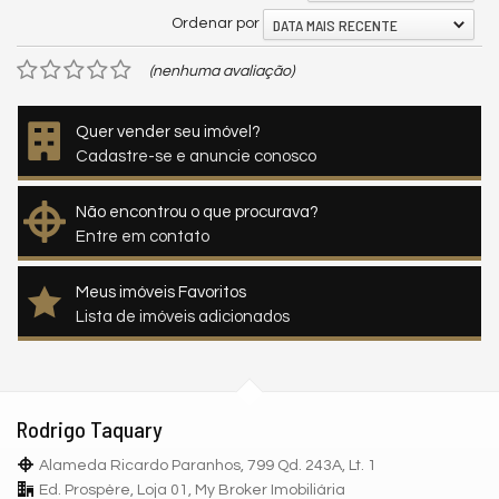
DATA MAIS RECENTE
Ordenar por
(nenhuma avaliação)
Quer vender seu imóvel?
Cadastre-se e anuncie conosco
Não encontrou o que procurava?
Entre em contato
Meus imóveis Favoritos
Lista de imóveis adicionados
Rodrigo Taquary
Alameda Ricardo Paranhos, 799 Qd. 243A, Lt. 1
Ed. Prospère, Loja 01, My Broker Imobiliária