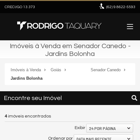
CRECI/GO 13.373
(62)
9.8622-5593
Imóveis à Venda em Senador Canedo -
Jardins Bolonha
Imóveis à Venda
Goiás
Senador Canedo
Jardins Bolonha
Encontre seu Imóvel
4
imóveis encontrados
24 POR PÁGINA
Exibir
DATA MAIS RECENTE
Ordenar por