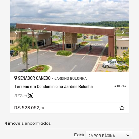
SENADOR CANEDO -
JARDINS BOLONHA
Terreno em Condomínio no Jardins Bolonha
#10.714
377,
18
R$ 528.052,
00
4
imóveis encontrados
24 POR PÁGINA
Exibir