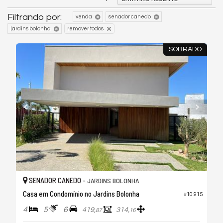
Filtrando por:
venda
senador canedo
jardins bolonha
remover todos
SOBRADO
SENADOR CANEDO -
JARDINS BOLONHA
Casa em Condomínio no Jardins Bolonha
#10.915
4
5
6
419,
314,
87
16