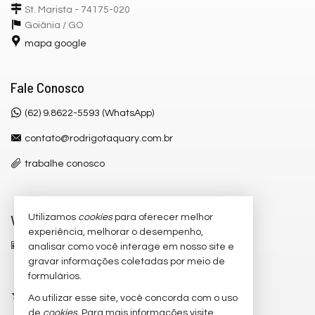
St. Marista - 74175-020
Goiânia /
GO
mapa google
Fale Conosco
(62) 9.8622-5593 (WhatsApp)
contato@rodrigotaquary.com.br
trabalhe conosco
Veja Mais
Utilizamos
cookies
para oferecer melhor
experiência, melhorar o desempenho,
receba nosso newsletter
analisar como você interage em nosso site e
gravar informações coletadas por meio de
cadastre seu imóvel
formulários.
imóveis favoritos
Ao utilizar esse site, você concorda com o uso
de
cookies
. Para mais informações visite