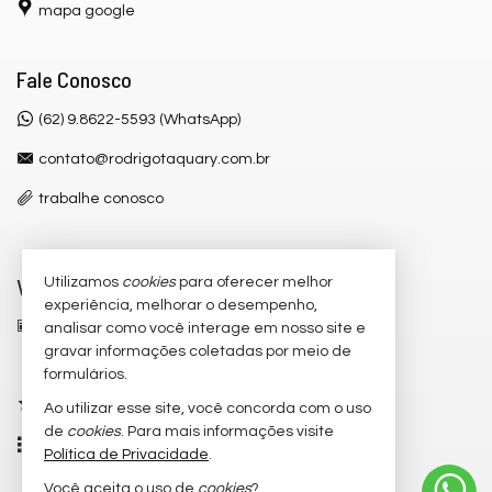
mapa google
Fale Conosco
(62) 9.8622-5593 (WhatsApp)
contato@rodrigotaquary.com.br
trabalhe conosco
Veja Mais
Utilizamos
cookies
para oferecer melhor
experiência, melhorar o desempenho,
receba nosso newsletter
analisar como você interage em nosso site e
gravar informações coletadas por meio de
cadastre seu imóvel
formulários.
imóveis favoritos
Ao utilizar esse site, você concorda com o uso
de
cookies
. Para mais informações visite
mapa de imóveis
Política de Privacidade
.
Você aceita o uso de
cookies
?