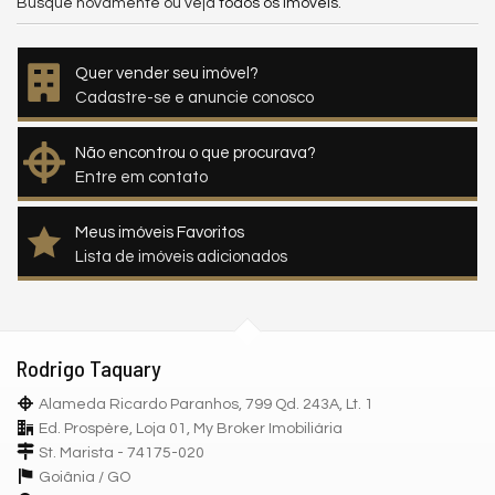
Busque novamente ou veja
todos os imóveis
.
Quer vender seu imóvel?
Cadastre-se e anuncie conosco
Não encontrou o que procurava?
Entre em contato
Meus imóveis Favoritos
Lista de imóveis adicionados
Rodrigo Taquary
Alameda Ricardo Paranhos, 799 Qd. 243A, Lt. 1
Ed. Prospère, Loja 01, My Broker Imobiliária
St. Marista - 74175-020
Goiânia /
GO