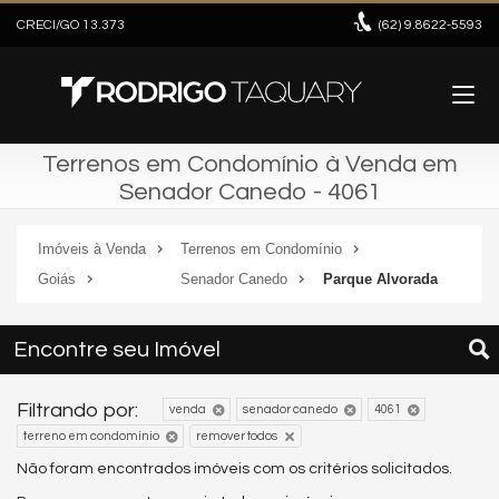
CRECI/GO 13.373
(62)
9.8622-5593
Terrenos em Condomínio à Venda em
Senador Canedo - 4061
Imóveis à Venda
Terrenos em Condomínio
Goiás
Senador Canedo
Parque Alvorada
Encontre seu Imóvel
Filtrando por:
venda
senador canedo
4061
terreno em condomínio
remover todos
Não foram encontrados imóveis com os critérios solicitados.