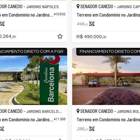
DOR CANEDO -
SENADOR CANEDO -
JARDINS NÁPOLES
JARDINS CAP
Terreno em Condomínio no Jardins Nápoles
#10.832
446,
00
2.264,
R$ 490.000,
00
00
NCIAMENTO DIRETO COM A FGR
FINANCIAMENTO DIRETO COM
DOR CANEDO -
SENADOR CANEDO -
JARDINS BARCELONA
JARDINS BO
Terreno em Condomínio no Jardins Barcelona
#11.508
286,
00