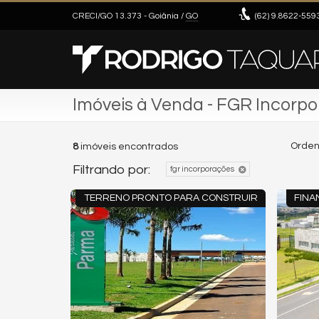
CRECI/GO 13.373
- Goiânia /
GO
(62)
9.8622-559
Imóveis à Venda - FGR Incorp
Orden
8
imóveis encontrados
Filtrando por:
fgr incorporações
TERRENO PRONTO PARA CONSTRUIR
FINA