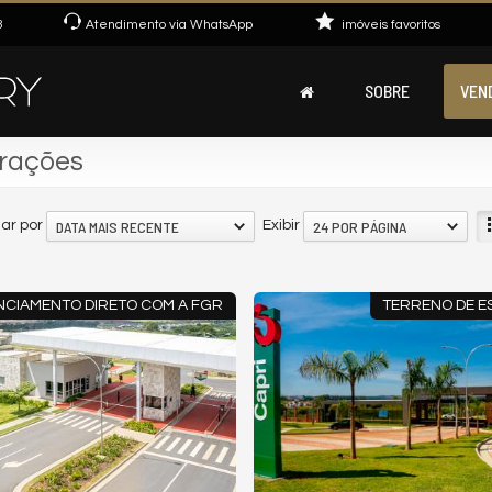
3
Atendimento via WhatsApp
imóveis favoritos
SOBRE
VEN
orações
DATA MAIS RECENTE
24 POR PÁGINA
ar por
Exibir
NCIAMENTO DIRETO COM A FGR
TERRENO DE E