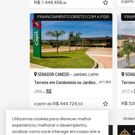
a partir
R$ 1.449.458,
06
FINANCIAMENTO DIRETO COM A FGR
FINA
SENADOR CANEDO -
SENA
JARDINS CAPRI
Terreno em Condomínio no Jardins Capri
#11.504
269,
377,
18
00
R$ 52
R$ 444.724,
a partir de
50
Orden
8
imóveis encontrados
Utilizamos
cookies
para oferecer melhor
experiência, melhorar o desempenho,
Quer vender seu imóvel?
analisar como você interage em nosso site e