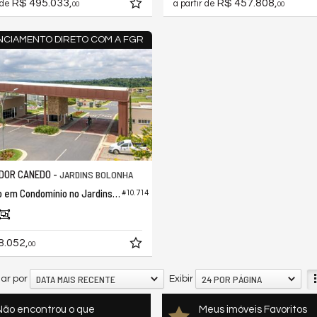
R$ 495.033,
R$ 457.808,
 de
a partir de
00
00
NCIAMENTO DIRETO COM A FGR
DOR CANEDO -
JARDINS BOLONHA
Terreno em Condomínio no Jardins Bolonha
#10.714
8.052,
00
DATA MAIS RECENTE
24 POR PÁGINA
ar por
Exibir
Não encontrou o que
Meus imóveis Favoritos