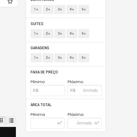
1+
2+
3+
4+
5+
SUÍTES
1+
2+
3+
4+
5+
GARAGENS
1+
2+
3+
4+
5+
FAIXA DE PREÇO
Mínimo
Máximo
ÁREA TOTAL
Mínima
Máxima