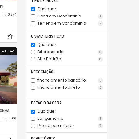
TIPO DE IMÓVEL
RI
Qualquer
Terreno em Condomínio no Jardins Capri
#10.874
Casa em Condomínio
1
Terreno em Condomínio
7
CARACTERÍSTICAS
Qualquer
 A FGR
Diferenciado
6
Alto Padrão
8
NEGOCIAÇÃO
financiamento bancário
5
financiamento direto
3
ESTÁGIO DA OBRA
LONHA
Qualquer
Terreno em Condomínio no Jardins Turim
Lançamento
#11.506
1
Pronto para morar
7
DORMITÓRIOS