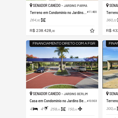
SENADOR CANEDO -
SENA
JARDINS PARMA
Terreno em Condomínio no Jardins Parma
#11.469
264,
360,
92
22
R$ 238.428,
R$ 43
00
FINANCIAMENTO DIRETO COM A FGR
FINA
SENADOR CANEDO -
SENA
JARDINS BERLIM
Casa em Condomínio no Jardins Berlim
#10.903
300,
4
4
259,
150,
00
00
00