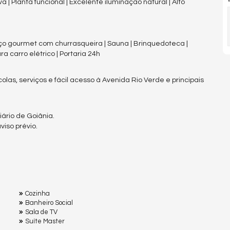
iva | Planta funcional | Excelente iluminação natural | Alto
paço gourmet com churrasqueira | Sauna | Brinquedoteca |
ra carro elétrico | Portaria 24h
las, serviços e fácil acesso à Avenida Rio Verde e principais
ário de Goiânia.
iso prévio.
Cozinha
Banheiro Social
Sala de TV
Suíte Master