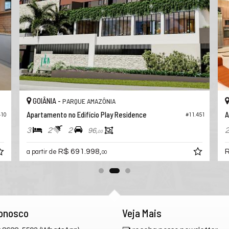
GOIÂNIA -
PARQUE AMAZÔNIA
Apartamento no Edifício Play Residence
A
410
#11.451
3
2
2
96,
00
R$ 691.998,
R
a partir de
00
Conosco
Veja Mais