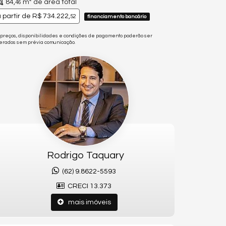
84,
m² de área total
46
 partir de
R$ 734.222,
52
financiamento bancário
 preços, disponibilidades e condições de pagamento poderão ser
terados sem prévia comunicação.
Rodrigo Taquary
(62) 9.8622-5593
CRECI 13.373
mais imóveis