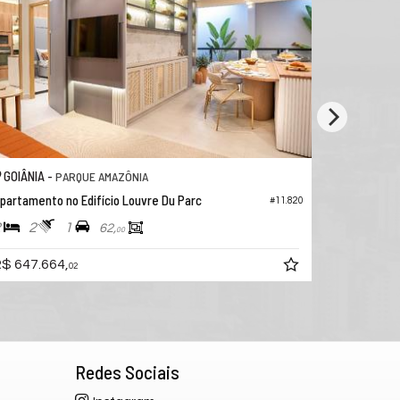
GOIÂNIA -
GOIÂNIA 
PARQUE AMAZÔNIA
partamento no Edifício Louvre Du Parc
Apartamento
#11.820
2
2
1
3
2
62,
00
$ 647.664,
R$ 735.0
02
Redes Sociais