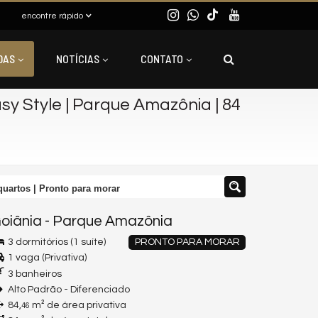
encontre rápido
DAS
NOTÍCIAS
CONTATO
sy Style | Parque Amazônia | 84
quartos | Pronto para morar
oiânia
-
Parque Amazônia
3 dormitórios (1 suíte)
PRONTO PARA MORAR
1 vaga (Privativa)
3 banheiros
Alto Padrão - Diferenciado
84,
m² de área privativa
46