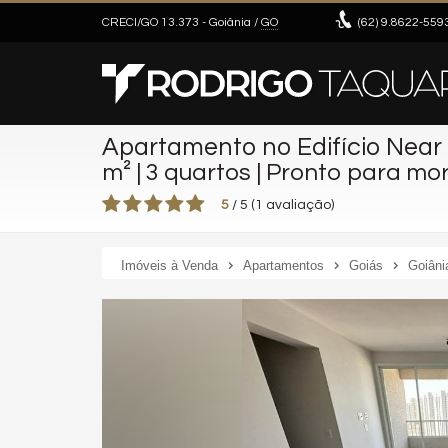
CRECI/GO 13.373
- Goiânia /
GO
(62)
9.8622-559
Apartamento no Edifício Near 
m² | 3 quartos | Pronto para mo
5
/
5
(
1
avaliação)
Imóveis à Venda
Apartamentos
Goiás
Goiâni