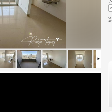
a
Os
al