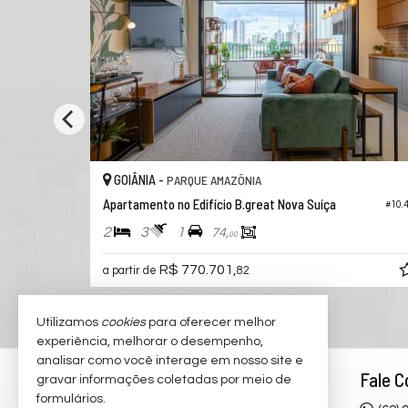
GOIÂNIA -
PARQUE AMAZÔNIA
Apartamento no Edifício B.great Nova Suíça
#10.496
#10.
2
3
1
74,
00
R$ 770.701,
a partir de
82
Utilizamos
cookies
para oferecer melhor
experiência, melhorar o desempenho,
analisar como você interage em nosso site e
Rodrigo Taquary
Fale 
gravar informações coletadas por meio de
formulários.