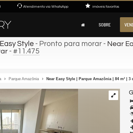
3
Atendimento via WhatsApp
imóveis favoritos
SOBRE
VEN
Easy Style
- Pronto para morar
-
Near Ea
-
#11.475
rar
a
Parque Amazônia
Near Easy Style | Parque Amazônia | 84 m² | 3 
G