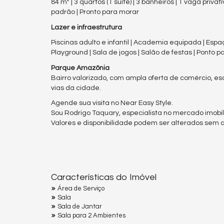
84 m² | 3 quartos (1 suíte) | 3 banheiros | 1 vaga privat
padrão | Pronto para morar
Lazer e infraestrutura
Piscinas adulto e infantil | Academia equipada | Es
Playground | Sala de jogos | Salão de festas | Ponto pa
Parque Amazônia
Bairro valorizado, com ampla oferta de comércio, esco
vias da cidade.
Agende sua visita no Near Easy Style.
Sou Rodrigo Taquary, especialista no mercado imobili
Valores e disponibilidade podem ser alterados sem av
Características do Imóvel
Área de Serviço
Sala
Sala de Jantar
Sala para 2 Ambientes