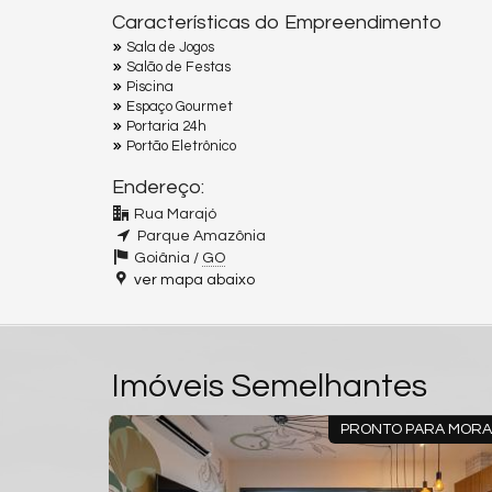
Características do Empreendimento
Sala de Jogos
Salão de Festas
Piscina
Espaço Gourmet
Portaria 24h
Portão Eletrônico
Endereço:
Rua Marajó
Parque Amazônia
Goiânia /
GO
ver mapa abaixo
Imóveis Semelhantes
ARA MORAR
PRONTO PARA MOR