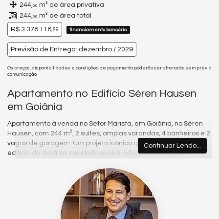
244,
m² de área privativa
00
244,
m² de área total
00
R$ 3.378.118,
89
financiamento bancário
Previsão de Entrega: dezembro / 2029
Os preços, disponibilidades e condições de pagamento poderão ser alterados sem prévia
comunicação.
Apartamento no Edifício Séren Hausen
em Goiânia
Apartamento à venda no Setor Marista, em Goiânia, no Séren
Hausen, com 244 m², 2 suítes, amplas varandas, 4 banheiros e 2
vagas de garagem. Um projeto icônico que será o maior
Continuar Lendo...
edifício de Goiânia, reunindo exclusividade, tecnologia e
sofisticação em um dos endereços mais valorizados da cidade.
Sobre o imóvel
Planta contemporânea com ambientes integrados, cozinha
aberta, amplas áreas sociais e excelente iluminação natural.
As suítes possuem acesso direto às varandas, proporcionando
conforto, privacidade e conexão com a vista privilegiada do