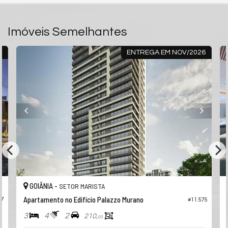
Imóveis Semelhantes
9
ENTREGA EM NOV/2026
GOIÂNIA -
SETOR MARISTA
Apartamento no Edifício Palazzo Murano
67
#11.575
3
4
2
210,
00