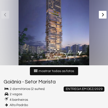
mostrar todas as fotos
Goiânia
-
Setor Marista
2 dormitórios (2 suítes)
ENTREGA EM DEZ/2029
2 vagas
4 banheiros
Alto Padrão