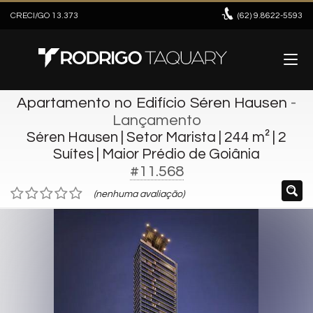
CRECI/GO 13.373
(62)
9.8622-5593
Apartamento no Edifício Séren Hausen
-
Lançamento
Séren Hausen | Setor Marista | 244 m² | 2
Suítes | Maior Prédio de Goiânia
#11.568
(nenhuma avaliação)