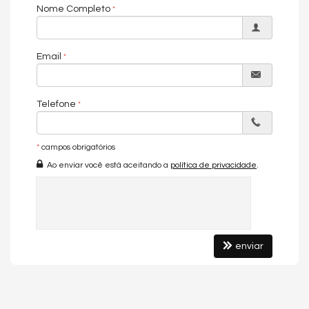
Nome Completo
Características do Imóvel
Sala de Jantar
Email
Sala para 2 Ambientes
Cozinha
Banheiro Social
Sala de TV
Telefone
Sala para 3 Ambientes
Vista Livre
Vista Panorâmica
*
campos obrigatórios
Características do Empreendimento
Ao enviar você está aceitando a
política de privacidade
.
Salão de Festas
Piscina
Espaço Gourmet
Espaço Fitness
Portaria 24h
Portão Eletrônico
Elevador
enviar