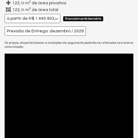
122,
m² de área privativa
19
122,
m² de área total
19
a partir de
R$ 1.440.933,
financiamento bancário
00
Previsão de Entrega: dezembro / 2026
Os preços, disponibilidades e condições de pagamento poderão ser alterados sem prévia
comunicação.