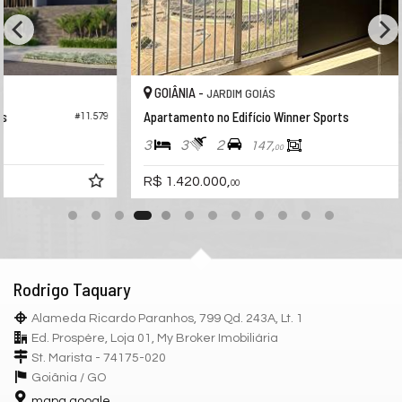
GOIÂNIA -
JARDIM GOIÁS
Apartamento no Edifício Winner Sports
.579
#11.699
3
3
2
147,
00
R$ 1.420.000,
00
Rodrigo Taquary
Alameda Ricardo Paranhos, 799 Qd. 243A, Lt. 1
Ed. Prospère, Loja 01, My Broker Imobiliária
St. Marista - 74175-020
Goiânia /
GO
mapa google