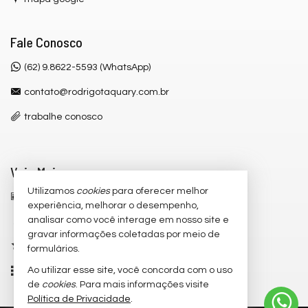
Fale Conosco
(62) 9.8622-5593 (WhatsApp)
contato@rodrigotaquary.com.br
trabalhe conosco
Veja Mais
Utilizamos
cookies
para oferecer melhor
receba nosso newsletter
experiência, melhorar o desempenho,
analisar como você interage em nosso site e
cadastre seu imóvel
gravar informações coletadas por meio de
imóveis favoritos
formulários.
Ao utilizar esse site, você concorda com o uso
mapa de imóveis
de
cookies
. Para mais informações visite
Política de Privacidade
.