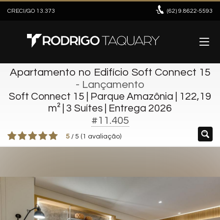
CRECI/GO 13.373
(62)
9.8622-5593
Apartamento no Edifício Soft Connect 15
- Lançamento
Soft Connect 15 | Parque Amazônia | 122,19
m² | 3 Suítes | Entrega 2026
#11.405
5
/
5
(
1
avaliação)