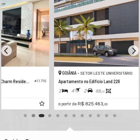
GOIÂNIA -
SETOR LESTE UNIVERSITÁRIO
Apartamento no Edifício Land 226
10
#10.409
3
4
2
88,
00
R$ 825.463,
a partir de
00