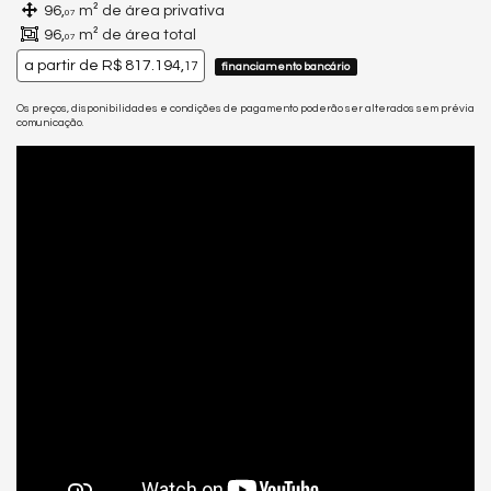
96,
m² de área privativa
07
96,
m² de área total
07
a partir de
R$ 817.194,
17
financiamento bancário
Os preços, disponibilidades e condições de pagamento poderão ser alterados sem prévia
comunicação.