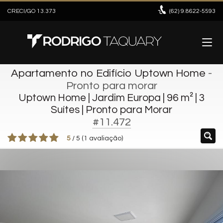
CRECI/GO 13.373
(62)
9.8622-5593
Apartamento no Edifício Uptown Home
-
Pronto para morar
Uptown Home | Jardim Europa | 96 m² | 3
Suítes | Pronto para Morar
#11.472
5
/
5
(
1
avaliação)