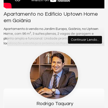
Apartamento no Edifício Uptown Home
em Goiânia
Apartamento à venda no Jardim Europa, Goiânia, no Uptown
Home, com 96 m², 3 suítes plenas, 2 vagas de garagem e
planta ampla e funcional. Unidade pronta para morar, em
Continuar Lendo...
localização estratégica próxima ao Parque Bernardo Élis, Plaza
D’Oro Shopping e BR-060.
Sobre o imóvel
Planta moderna com integração entre living, sala de jantar e
cozinha, proporcionando amplitude, excelente iluminação
natural e conforto para toda a família. Ambientes bem
distribuídos e suítes espaçosas.
Diferenciais do imóvel
96 m² | 3 suítes plenas | Sala integrada | Excelente iluminação
natural | Planta ampla | Pronto para morar | 2 vagas
Rodrigo Taquary
Lazer e infraestrutura