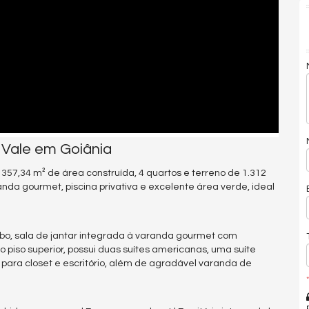
Vale em Goiânia
357,34 m² de área construída, 4 quartos e terreno de 1.312
nda gourmet, piscina privativa e excelente área verde, ideal
abo, sala de jantar integrada à varanda gourmet com
o piso superior, possui duas suítes americanas, uma suíte
ra closet e escritório, além de agradável varanda de
*