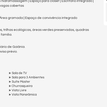
om hidromassagem | Espaço para closet | Escritório integrado |
 vagas cobertas
 | Área gramada | Espaço de convivência integrado
, trilhas ecológicas, áreas verdes preservadas, quadras
família.
ário de Goiânia.
iso prévio.
Sala de TV
Sala para 3 Ambientes
Suíte Master
Churrasqueira
Vista Livre
Vista Panorâmica