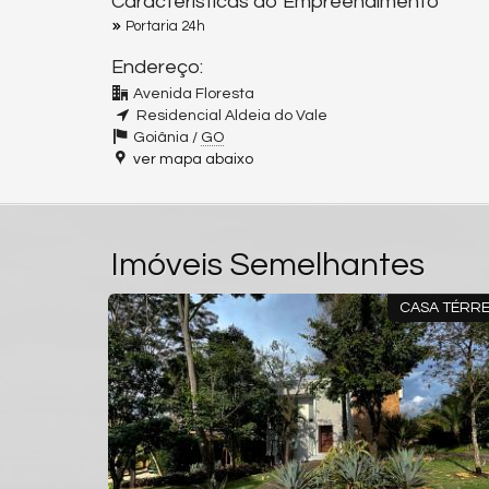
Características do Empreendimento
Portaria 24h
Endereço:
Avenida Floresta
Residencial Aldeia do Vale
Goiânia /
GO
ver mapa abaixo
Imóveis Semelhantes
SOBRADO
CASA TÉ