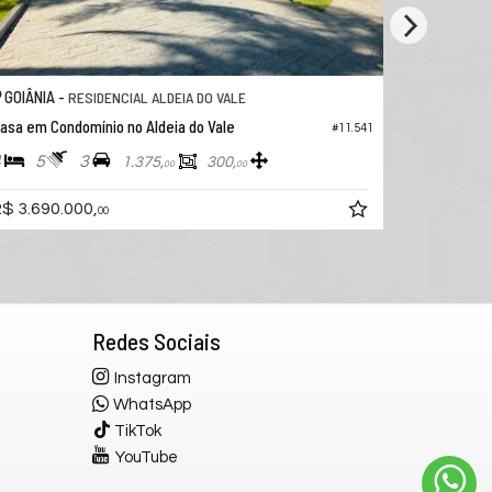
GOIÂNIA -
GOIÂN
RESIDENCIAL ALDEIA DO VALE
Casa em Condomínio no Aldeia do Vale
Casa em
#11.554
4
4
3
5
1.311,
437,
78
00
R$ 3.900.000,
R$ 3.5
00
Redes Sociais
Instagram
WhatsApp
TikTok
YouTube