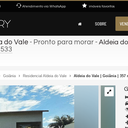
3
Atendimento via WhatsApp
imóveis favoritos
SOBRE
VEN
a do Vale
- Pronto para morar
-
Aldeia do 
.533
Goiânia
Residencial Aldeia do Vale
Aldeia do Vale | Goiânia | 357 
G