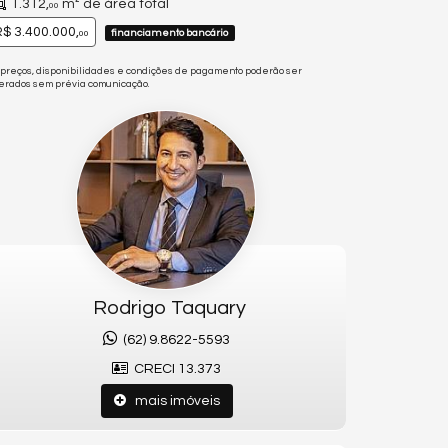
1.312,
m² de área total
00
$ 3.400.000,
financiamento bancário
00
 preços, disponibilidades e condições de pagamento poderão ser
terados sem prévia comunicação.
Rodrigo Taquary
(62) 9.8622-5593
CRECI 13.373
mais imóveis