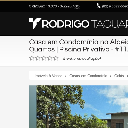
CRECI/GO 13.373
- Goiânia /
GO
(62)
9.8622-559
Casa em Condomínio no Aldei
-
#11
Quartos | Piscina Privativa
(nenhuma avaliação)
Imóveis à Venda
Casas em Condomínio
Goiás