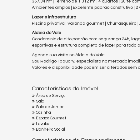
357,34 m² | Terreno de 1.312 m² | 4 quartos | Suíte c
Ambientes amplos | Excelente padrão construtivo | 2
Lazer e infraestrutura
Piscina privativa | Varanda gourmet | Churrasqueira
Aldeia do Vale
Condomínio de alto padrão com segurança 24h, lagos
esportivas e estrutura completa de lazer para toda a 
Agende sua visita no Aldeia do Vale.
Sou Rodrigo Taquary, especialista no mercado imobili
Valores e disponibilidade podem ser alterados sem av
Características do Imóvel
Área de Serviço
Sala
Sala de Jantar
Cozinha
Espaço Gourmet
Lavabo
Banheiro Social