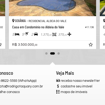
GOIÂNIA -
RESIDENCIAL ALDEIA DO VALE
Casa em Condomínio no Aldeia do Vale
#11.541
#11.177
5
2
3
1.296,
413,
00
00
R$ 3.480.000,
00
Conosco
Veja Mais
 9.8622-5593 (WhatsApp)
receba nosso newsletter
ato@rodrigotaquary.com.br
cadastre seu imóvel
alhe conosco
mapa de imóveis