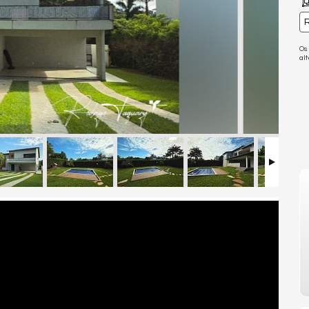
R
Os
al