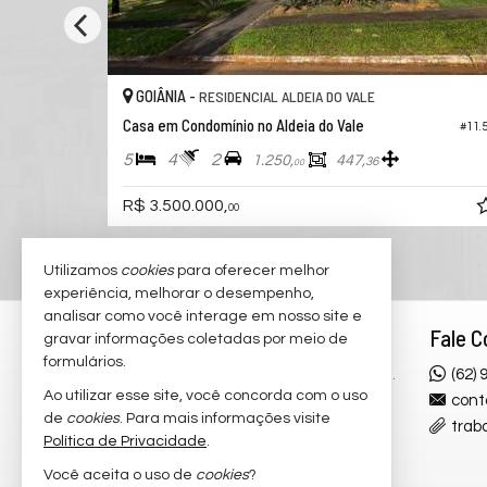
GOIÂNIA -
RESIDENCIAL ALDEIA DO VALE
Casa em Condomínio no Aldeia do Vale
#11.136
4
5
3
1.375,
300,
00
00
R$ 3.690.000,
00
Utilizamos
cookies
para oferecer melhor
experiência, melhorar o desempenho,
analisar como você interage em nosso site e
Rodrigo Taquary
Fale 
gravar informações coletadas por meio de
formulários.
Alameda Ricardo Paranhos, 799 Qd.
(62)
Ao utilizar esse site, você concorda com o uso
243A, Lt. 1
cont
de
cookies
. Para mais informações visite
Ed. Prospère, Loja 01, My Broker
trab
Política de Privacidade
.
Imobiliária
Você aceita o uso de
cookies
?
St. Marista - 74175-020