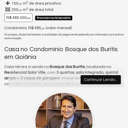
100,
m² de área privativa
00
250,
m² de área total
00
R$ 485.000,
financiamento bancário
00
Condomínio: R$ 485,
(valor mensal)
00
Os preços, disponibilidades e condições de pagamento poderão ser alterados sem prévia
comunicação.
Casa no Condomínio Bosque dos Buritis
em Goiânia
Casa térrea à venda no
Bosque dos Buritis
, localizada no
Residencial Solar Ville
, com
3 quartos
,
sala integrada
,
quintal
amplo
e
2 vagas de garagem
. Imóvel em condomínio fechado,
Continuar Lendo...
com lazer completo, segurança 24h e excelente localização
próxima ao Aeroporto de Goiânia.
Planta funcional e bem distribuída, com sala de jantar
integrada à copa e cozinha, boa iluminação natural e quintal
espaçoso, ideal para momentos de convivência e futuras
ampliações. Casa prática, confortável e com ótimo
aproveitamento dos ambientes.