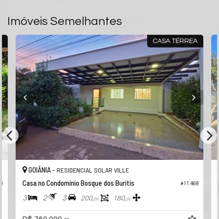
Residencial Solar Ville
Goiânia /
GO
Imóveis Semelhantes
ver mapa abaixo
A
CASA TÉRREA
GOIÂNIA -
RESIDENCIAL SOLAR VILLE
Casa no Condomínio Bosque dos Buritis
99
#11.468
3
2
3
200,
180,
00
00
R$ 760.000,