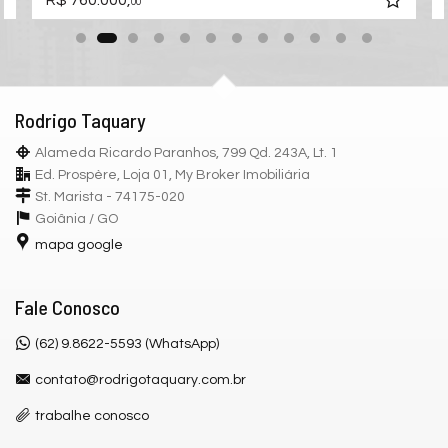
00
Rodrigo Taquary
Alameda Ricardo Paranhos, 799 Qd. 243A, Lt. 1
Ed. Prospère, Loja 01, My Broker Imobiliária
St. Marista - 74175-020
Goiânia /
GO
mapa google
Fale Conosco
(62) 9.8622-5593 (WhatsApp)
contato@rodrigotaquary.com.br
trabalhe conosco