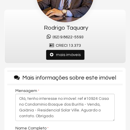
Sobre o condomínio
Condomínio fechado com infraestrutura urbanizada, portaria 24
horas e áreas comuns planejadas para lazer e convivência,
oferecendo segurança e qualidade de vida para toda a família.
Rodrigo Taquary
Lazer e infraestrutura
Piscina | Área gourmet | Quadra esportiva | Portaria 24h | Ruas
(62) 9.8622-5593
pavimentadas | Rede de esgoto | Espaços de convivência |
CRECI 13.373
Áreas verdes
Localização estratégica
mais imóveis
Residencial Solar Ville, com fácil acesso ao Aeroporto de
Goiânia, mercados, escolas, transporte público e serviços
essenciais. Região em crescimento, com bom potencial de
Mais informações sobre este imóvel
valorização.
Por que escolher este imóvel?
Mensagem
Casa térrea em condomínio fechado, com lazer completo,
segurança, quintal amplo e excelente custo-benefício para
morar ou investir.
Agende sua visita no Bosque dos Buritis.
Sou Rodrigo Taquary, especialista no mercado imobiliário de
Goiânia.
Nome Completo