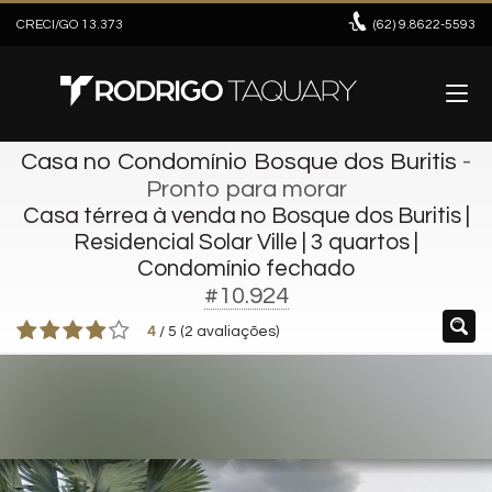
CRECI/GO 13.373
(62)
9.8622-5593
Casa no Condomínio Bosque dos Buritis
-
Pronto para morar
Casa térrea à venda no Bosque dos Buritis |
Residencial Solar Ville | 3 quartos |
Condomínio fechado
#10.924
4
/
5
(
2
avaliações)