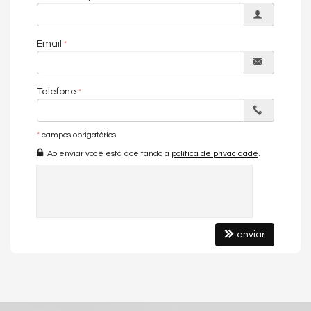
Valores e disponibilidade podem ser alterados sem aviso
prévio.
Email
Características do Imóvel
Ar Condicionado
Churrasqueira
Piso Porcelanato
Telefone
Acabamento em Gesso
Área de Serviço
Sala para 2 Ambientes
*
campos obrigatórios
Cozinha Americana
Banheiro de Serviço
Ao enviar você está aceitando a
política de privacidade
.
Características do Empreendimento
Piscina
Quadra Esportiva
Espaço Fitness
Portão Eletrônico
enviar
Brinquedoteca
Câmeras de Segurança
Pet Place
Endereço:
Rua SV 51