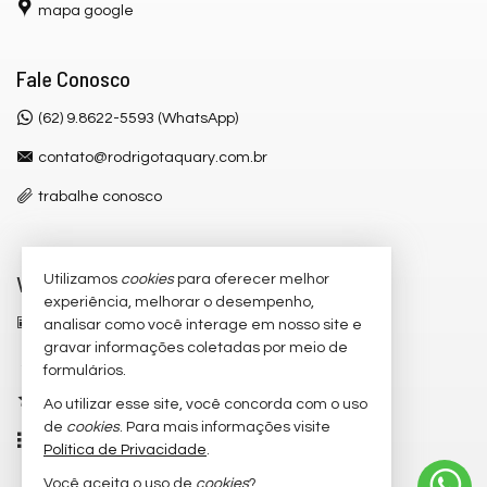
mapa google
Fale Conosco
(62) 9.8622-5593 (WhatsApp)
contato@rodrigotaquary.com.br
trabalhe conosco
Veja Mais
Utilizamos
cookies
para oferecer melhor
experiência, melhorar o desempenho,
receba nosso newsletter
analisar como você interage em nosso site e
gravar informações coletadas por meio de
cadastre seu imóvel
formulários.
imóveis favoritos
Ao utilizar esse site, você concorda com o uso
de
cookies
. Para mais informações visite
mapa de imóveis
Política de Privacidade
.
Você aceita o uso de
cookies
?