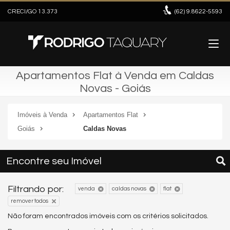
CRECI/GO 13.373
(62)
9.8622-5593
Apartamentos Flat à Venda em Caldas
Novas - Goiás
Imóveis à Venda
Apartamentos Flat
Goiás
Caldas Novas
Encontre seu Imóvel
Filtrando por:
venda
caldas novas
flat
remover todos
Não foram encontrados imóveis com os critérios solicitados.