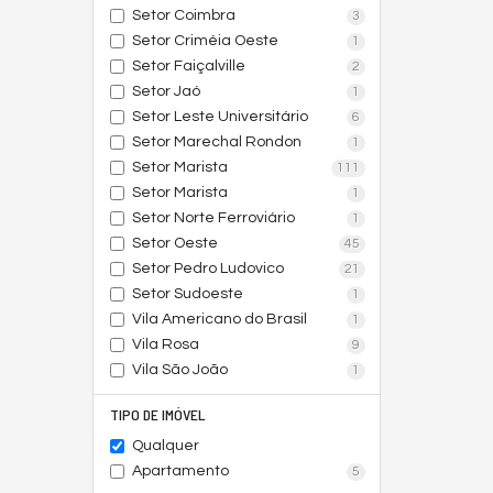
Setor Coimbra
3
Setor Criméia Oeste
1
Setor Faiçalville
2
Setor Jaó
1
Setor Leste Universitário
6
Setor Marechal Rondon
1
Setor Marista
111
Setor Marista
1
Setor Norte Ferroviário
1
Setor Oeste
45
Setor Pedro Ludovico
21
Setor Sudoeste
1
Vila Americano do Brasil
1
Vila Rosa
9
Vila São João
1
TIPO DE IMÓVEL
Qualquer
Apartamento
5