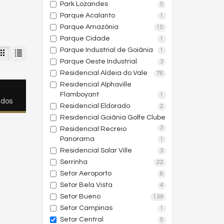
Park Lozandes
5
Parque Acalanto
1
Parque Amazônia
15
Parque Cidade
1
Parque Industrial de Goiânia
1
Parque Oeste Industrial
3
Residencial Aldeia do Vale
76
Residencial Alphaville
Flamboyant
1
ados
Residencial Eldorado
2
Residencial Goiânia Golfe Clube
3
Residencial Recreio
Panorama
1
Residencial Solar Ville
3
Serrinha
22
Setor Aeroporto
8
Setor Bela Vista
4
Setor Bueno
139
Setor Campinas
1
Setor Central
5