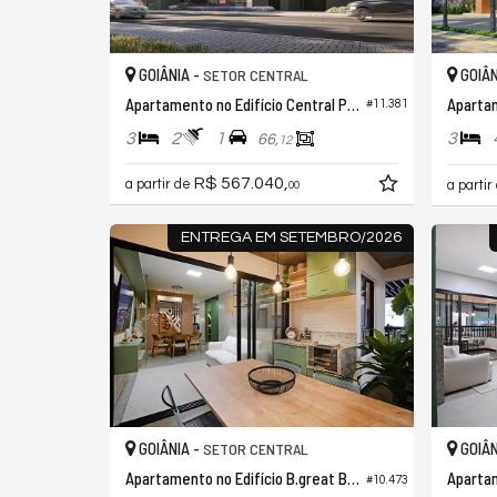
GOIÂNIA -
GOIÂN
SETOR CENTRAL
Apartamento no Edifício Central Park Residencial
#11.381
3
2
1
3
66,
12
R$ 567.040,
a partir de
a partir
00
ENTREGA EM SETEMBRO/2026
GOIÂNIA -
GOIÂN
SETOR CENTRAL
Apartamento no Edifício B.great Bosque dos Buritis
#10.473