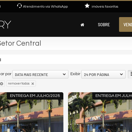
3
Atendimento via WhatsApp
imóveis favoritos
SOBRE
VEN
Setor Central
l
DATA MAIS RECENTE
24 POR PÁGINA
ar por
Exibir
remover todos
ENTREGA EM JULHO/2028
ENTREGA EM JULH