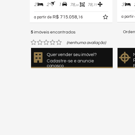
2
2
1
3
78,
78,
71
00
R$ 715.058,
a partir
a partir de
16
Orden
5
imóveis encontrados
(nenhuma avaliação)
Quer vender seu imóvel?
Cadastre-se e anuncie
conosco