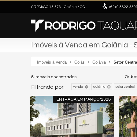
CRECI/GO 13.373
- Goiânia /
GO
(62)
9.8622-559
Imóveis à Venda em Goiânia - 
Imóveis à Venda
Goiás
Goiânia
Setor Centra
Orden
5
imóveis encontrados
Filtrando por:
venda
goiânia
setor central
ENTRAGA EM MARÇO/2028