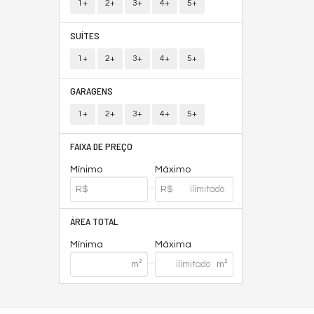
1+
2+
3+
4+
5+
SUÍTES
1+
2+
3+
4+
5+
GARAGENS
1+
2+
3+
4+
5+
FAIXA DE PREÇO
Mínimo
Máximo
ÁREA TOTAL
Mínima
Máxima