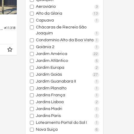
Aeroviário
3
Alto da Glória
13
Capuava
1
Chácaras de Recreio São
nto no Edifício Ludovic Apartments
#11.318
Joaquim
1
Condomínio Alto da Boa Vista
1
Goiânia 2
1
Jardim América
22
Jardim Atlântico
5
Jardim Europa
2
Jardim Goiás
27
Jardim Guanabara II
1
Jardim Planalto
1
Jardins França
1
Jardins Lisboa
2
Jardins Madri
1
Jardins Paris
1
Loteamento Portal do Sol I
1
Nova Suiça
6