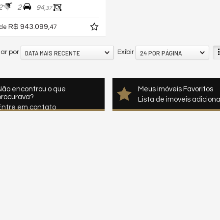
2
2
94,
37
R$ 943.099,
 de
47
DATA MAIS RECENTE
24 POR PÁGINA
ar por
Exibir
Não encontrou o que
Meus imóveis Favoritos
procurava?
Lista de imóveis adicion
Entre em contato