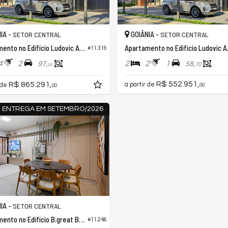
IA -
GOIÂNIA -
SETOR CENTRAL
SETOR CENTRAL
Apartamento no Edifício Ludovic Apartments
Apartame
#11.319
4
2
2
2
1
97,
58,
70
00
R$ 552.951,
R$ 865.291,
a partir de
 de
00
00
ENTREGA EM SETEMBRO/2026
IA -
SETOR CENTRAL
Apartamento no Edifício B.great Bosque dos Buritis
#11.246