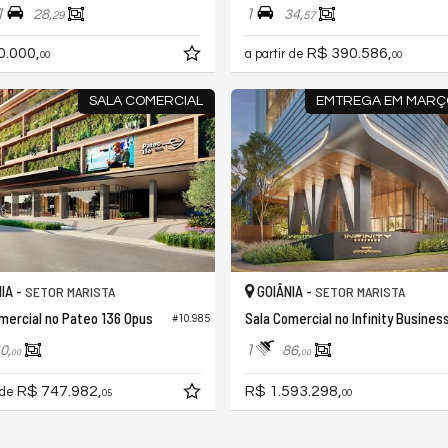
1
1
28,
34,
29
57
0.000,
R$ 390.586,
a partir de
00
00
SALA COMERCIAL
EMTREGA EM MARÇ
IA -
GOIÂNIA -
SETOR MARISTA
SETOR MARISTA
mercial no Pateo 136 Opus
Sala Comercial no Infinity Busines
#10.985
1
0,
86,
00
00
R$ 747.982,
R$ 1.593.298,
 de
05
00