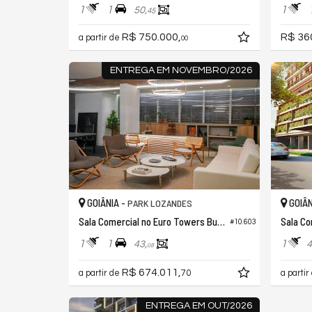
1
1
1
50,
45
R$ 750.000,
R$ 36
a partir de
00
ENTREGA EM NOVEMBRO/2026
GOIÂNIA -
GOIÂN
PARK LOZANDES
Sala Comercial no Euro Towers Business
Sala Co
#10.603
1
1
1
43,
4
08
R$ 674.011,
a partir de
70
a partir
ENTREGA EM OUT/2026