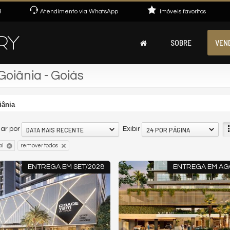
3
Atendimento via WhatsApp
imóveis favoritos
SOBRE
VEN
oiânia - Goiás
iânia
DATA MAIS RECENTE
24 POR PÁGINA
ar por
Exibir
al
remover todos
ENTREGA EM SET/2028
ENTREGA EM AG