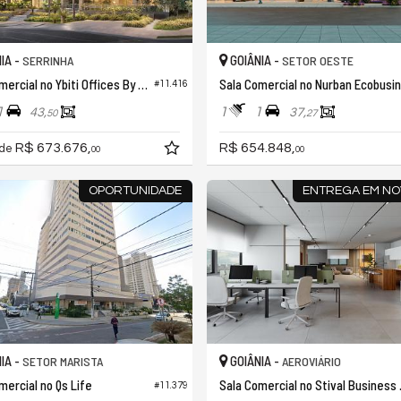
IA -
GOIÂNIA -
SERRINHA
SETOR OESTE
Sala Comercial no Ybiti Offices By Opus
S
#11.416
1
1
1
43,
37,
50
27
R$ 673.676,
R$ 654.848,
 de
00
00
OPORTUNIDADE
ENTREGA EM NO
IA -
GOIÂNIA -
SETOR MARISTA
AEROVIÁRIO
mercial no Qs Life
Sala Comerc
#11.379