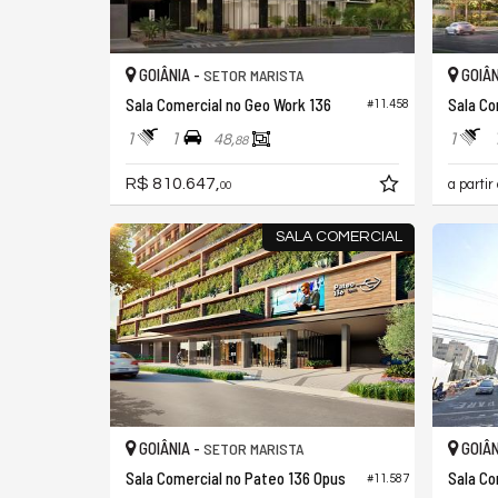
GOIÂNIA -
GOIÂN
SETOR MARISTA
Sala Comercial no Geo Work 136
#11.458
1
1
1
48,
88
R$ 810.647,
a partir
00
SALA COMERCIAL
GOIÂNIA -
GOIÂN
SETOR MARISTA
Sala Comercial no Pateo 136 Opus
Sala Co
#11.587