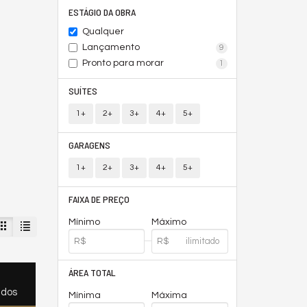
ESTÁGIO DA OBRA
Qualquer
Lançamento
9
Pronto para morar
1
SUÍTES
1+
2+
3+
4+
5+
GARAGENS
1+
2+
3+
4+
5+
FAIXA DE PREÇO
Mínimo
Máximo
ÁREA TOTAL
ados
Mínima
Máxima