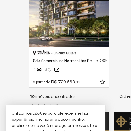
GOIÂNIA -
JARDIM GOIÁS
Sala Comercial no Metropolitan Genebra
#10.934
1
47,
00
R$ 729.563,
a partir de
99
Orden
10
imóveis encontrados
(nenhuma avaliação)
Utilizamos
cookies
para oferecer melhor
Quer vender seu imóvel?
experiência, melhorar o desempenho,
Cadastre-se e anuncie
analisar como você interage em nosso site e
conosco