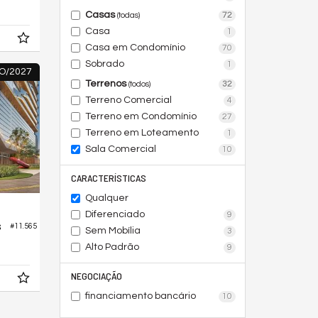
Casas
72
(todas)
Casa
1
Casa em Condomínio
70
Sobrado
1
O/2027
Terrenos
32
(todos)
Terreno Comercial
4
Terreno em Condomínio
27
Terreno em Loteamento
1
Sala Comercial
10
CARACTERÍSTICAS
Qualquer
Diferenciado
9
s
#11.565
Sem Mobília
3
Alto Padrão
9
NEGOCIAÇÃO
financiamento bancário
10