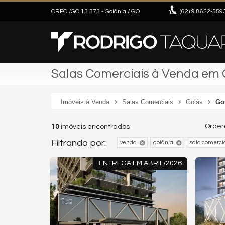
CRECI/GO 13.373
- Goiânia /
GO
(62)
9.8622-559
Salas Comerciais à Venda em G
Imóveis à Venda
Salas Comerciais
Goiás
Go
Orden
10
imóveis encontrados
Filtrando por:
venda
goiânia
sala comerci
ENTREGA EM ABRIL/2026