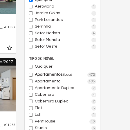
Aeroviário
1
Jardim Goiás
1
Park Lozandes
1
Serrinha
ala Comercial no Nurban Ecobusiness Design
1
#11.027
Setor Marista
4
Setor Marista
1
Setor Oeste
1
TIPO DE IMÓVEL
V/2027
Qualquer
Apartamentos
472
(todos)
Apartamento
435
Apartamento Duplex
7
Cobertura
4
Cobertura Duplex
2
Flat
8
Loft
1
PentHouse
10
ial no Stival Business Lourenzzo - Comercial
#11.255
Studio
5