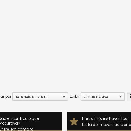
DATA MAIS RECENTE
24 POR PÁGINA
ar por
Exibir
Não encontrou o que
Meus imóveis Favoritos
procurava?
Lista de imóveis adicion
Entre em contato