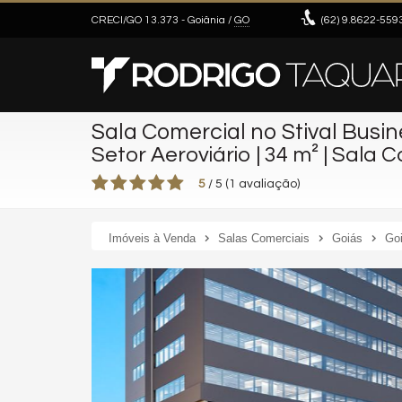
CRECI/GO 13.373
- Goiânia /
GO
(62)
9.8622-559
Sala Comercial no Stival Busi
Setor Aeroviário | 34 m² | Sala 
5
/
5
(
1
avaliação)
Imóveis à Venda
Salas Comerciais
Goiás
Goi