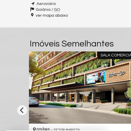
Aeroviário
Goiânia /
GO
ver mapa abaixo
Imóveis Semelhantes
LA COMERCIAL
ENTREGA EM ABRIL
GOIÂNIA -
SETOR MARISTA