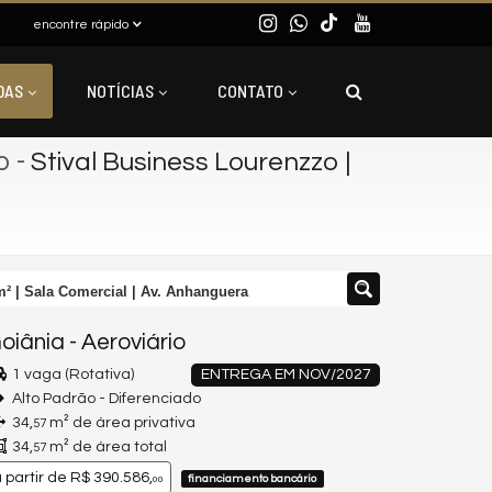
encontre rápido
DAS
NOTÍCIAS
CONTATO
o
-
Stival Business Lourenzzo |
m² | Sala Comercial | Av. Anhanguera
oiânia
-
Aeroviário
1 vaga (Rotativa)
ENTREGA EM NOV/2027
Alto Padrão - Diferenciado
34,
m² de área privativa
57
34,
m² de área total
57
 partir de
R$ 390.586,
financiamento bancário
00