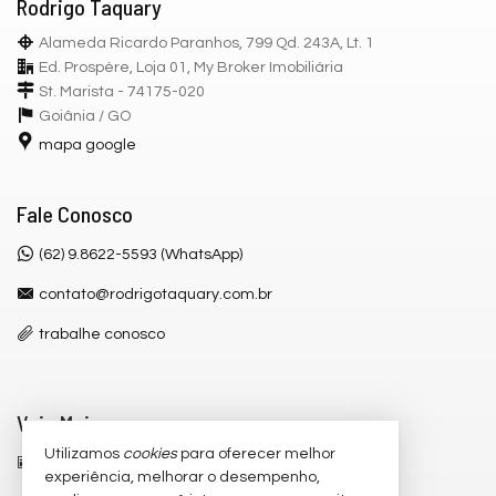
Rodrigo Taquary
Alameda Ricardo Paranhos, 799 Qd. 243A, Lt. 1
Ed. Prospère, Loja 01, My Broker Imobiliária
St. Marista - 74175-020
Goiânia /
GO
mapa google
Fale Conosco
(62) 9.8622-5593 (WhatsApp)
contato@rodrigotaquary.com.br
trabalhe conosco
Veja Mais
Utilizamos
cookies
para oferecer melhor
receba nosso newsletter
experiência, melhorar o desempenho,