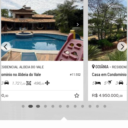
GOIÂNIA -
RESIDENCIAL ALDEIA DO VALE
Casa em Condomínio no Aldeia do Vale
1.552
#11.143
5
5
3
2.525,
542,
00
00
R$ 4.950.000,
00