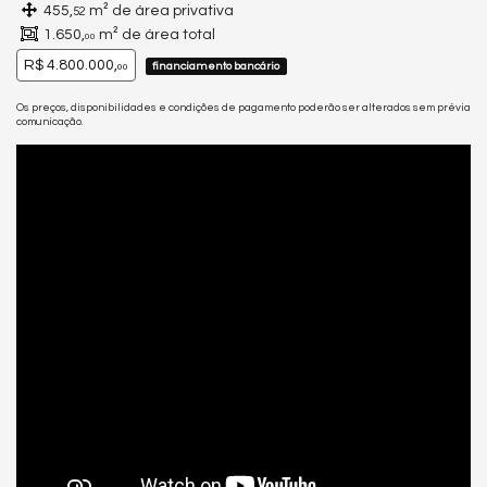
455,
m² de área privativa
52
1.650,
m² de área total
00
R$ 4.800.000,
financiamento bancário
00
Os preços, disponibilidades e condições de pagamento poderão ser alterados sem prévia
comunicação.