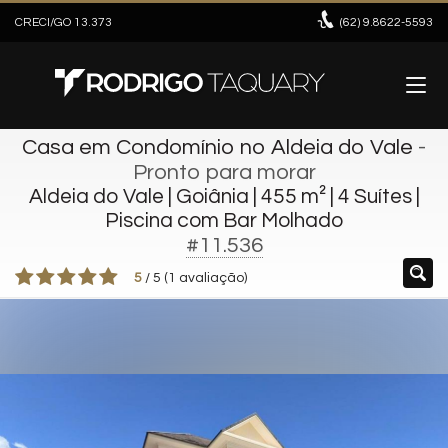
CRECI/GO 13.373
(62)
9.8622-5593
Casa em Condomínio no Aldeia do Vale
-
Pronto para morar
Aldeia do Vale | Goiânia | 455 m² | 4 Suítes |
Piscina com Bar Molhado
#11.536
5
/
5
(
1
avaliação)