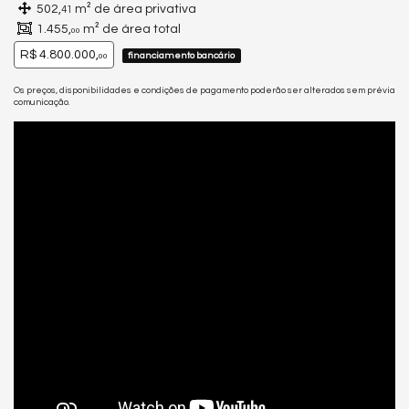
502,
m² de área privativa
41
1.455,
m² de área total
00
R$ 4.800.000,
financiamento bancário
00
Os preços, disponibilidades e condições de pagamento poderão ser alterados sem prévia
comunicação.