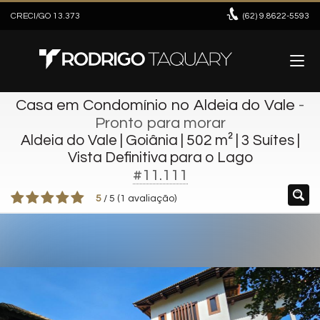
CRECI/GO 13.373
(62)
9.8622-5593
Casa em Condomínio no Aldeia do Vale
-
Pronto para morar
Aldeia do Vale | Goiânia | 502 m² | 3 Suítes |
Vista Definitiva para o Lago
#11.111
5
/
5
(
1
avaliação)