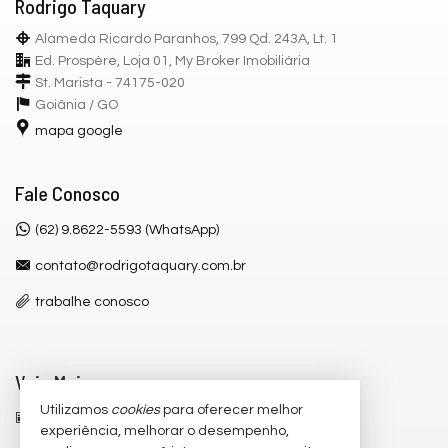
Rodrigo Taquary
Alameda Ricardo Paranhos, 799 Qd. 243A, Lt. 1
Ed. Prospère, Loja 01, My Broker Imobiliária
St. Marista - 74175-020
Goiânia /
GO
mapa google
Fale Conosco
(62) 9.8622-5593 (WhatsApp)
contato@rodrigotaquary.com.br
trabalhe conosco
Veja Mais
Utilizamos
cookies
para oferecer melhor
receba nosso newsletter
experiência, melhorar o desempenho,