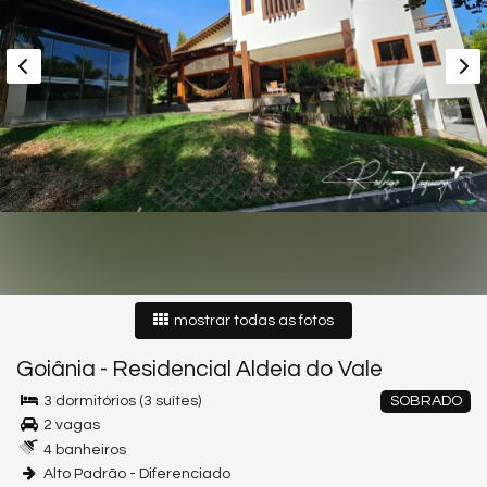
mostrar todas as fotos
Goiânia
-
Residencial Aldeia do Vale
3 dormitórios (3 suítes)
SOBRADO
2 vagas
4 banheiros
Alto Padrão - Diferenciado