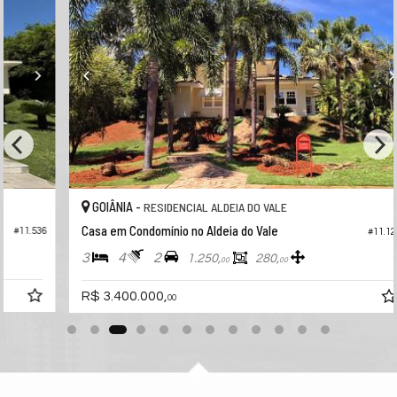
GOIÂNIA -
RESIDENCIAL ALDEIA DO VALE
Casa em Condomínio no Aldeia do Vale
36
#11.127
3
4
2
1.250,
280,
00
00
R$ 3.400.000,
00