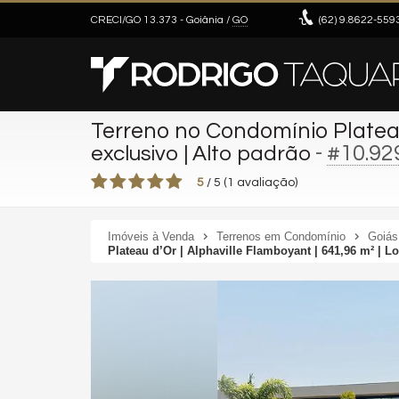
CRECI/GO 13.373
- Goiânia /
GO
(62)
9.8622-559
Terreno no Condomínio Platea
-
#10.92
exclusivo | Alto padrão
5
/
5
(
1
avaliação)
Imóveis à Venda
Terrenos em Condomínio
Goiás
Plateau d’Or | Alphaville Flamboyant | 641,96 m² | Lo