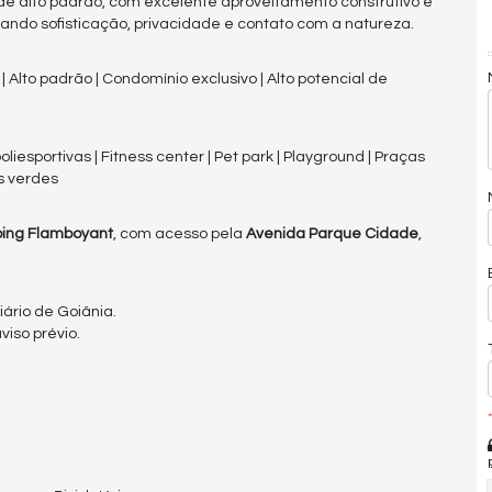
 de alto padrão, com excelente aproveitamento construtivo e
rando sofisticação, privacidade e contato com a natureza.
 | Alto padrão | Condomínio exclusivo | Alto potencial de
iesportivas | Fitness center | Pet park | Playground | Praças
as verdes
ing Flamboyant
, com acesso pela
Avenida Parque Cidade
,
ário de Goiânia.
iso prévio.
*