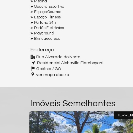
Piscina
Quadra Esportiva
Espaço Gourmet
Espaço Fitness
Portaria 24h
Portão Eletrônico
Playground
Brinquedoteca
Endereço:
Rua Alvorada do Norte
Residencial Alphaville Flamboyant
Goiânia /
GO
ver mapa abaixo
Imóveis Semelhantes
TERRENO
TERRE