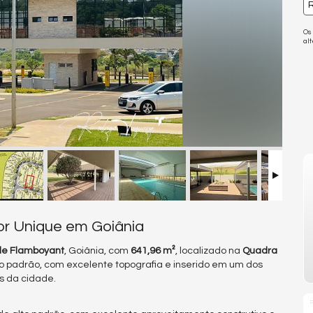
R
Os
al
or Unique em Goiânia
lle Flamboyant
, Goiânia, com
641,96 m²
, localizado na
Quadra
lto padrão, com excelente topografia e inserido em um dos
os da cidade.