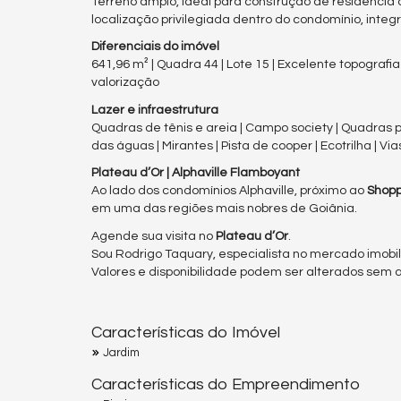
Terreno amplo, ideal para construção de residência
localização privilegiada dentro do condomínio, integ
Diferenciais do imóvel
641,96 m² | Quadra 44 | Lote 15 | Excelente topografia
valorização
Lazer e infraestrutura
Quadras de tênis e areia | Campo society | Quadras pol
das águas | Mirantes | Pista de cooper | Ecotrilha | Vi
Plateau d’Or | Alphaville Flamboyant
Ao lado dos condomínios Alphaville, próximo ao
Shopp
em uma das regiões mais nobres de Goiânia.
Agende sua visita no
Plateau d’Or
.
Sou Rodrigo Taquary, especialista no mercado imobili
Valores e disponibilidade podem ser alterados sem av
Características do Imóvel
Jardim
Características do Empreendimento