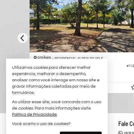
GOIÂNIA -
RESIDENCIAL ALDEIA DO VALE
Terreno em Condomínio no Aldeia do Vale
#11.218
#11.
Utilizamos
cookies
para oferecer melhor
experiência, melhorar o desempenho,
1.296,
00
analisar como você interage em nosso site e
gravar informações coletadas por meio de
R$ 1.800.000,
00
formulários.
Ao utilizar esse site, você concorda com o uso
de
cookies
. Para mais informações visite
Política de Privacidade
.
Rodrigo Taquary
Fale 
Você aceita o uso de
cookies
?
Alameda Ricardo Paranhos, 799 Qd.
(62)