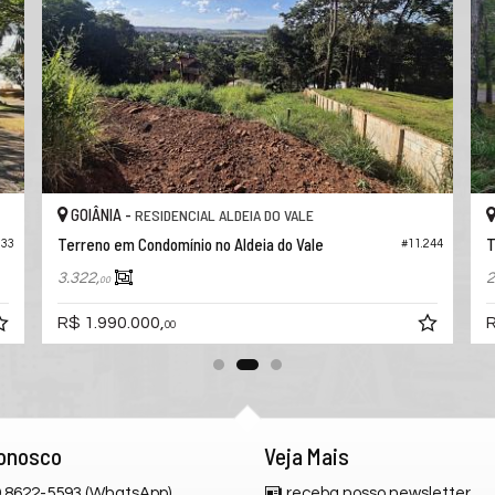
GOIÂNIA -
RESIDENCIAL ALDEIA DO VALE
Terreno em Condomínio no Aldeia do Vale
T
233
#11.244
3.322,
2
00
R$ 1.990.000,
R
00
Conosco
Veja Mais
 9.8622-5593 (WhatsApp)
receba nosso newsletter