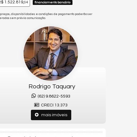
$ 1.522.819,
94
financiamento bancário
 preços, disponibilidades e condições de pagamento poderão ser
terados sem prévia comunicação.
Rodrigo Taquary
(62) 9.8622-5593
CRECI 13.373
mais imóveis