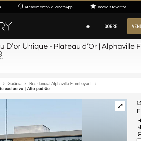
3
Atendimento via WhatsApp
imóveis favoritos
SOBRE
VEN
u D'or Unique
-
Plateau d’Or | Alphaville 
9
Goiânia
Residencial Alphaville Flamboyant
te exclusivo | Alto padrão
G
F