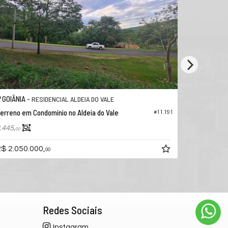
GOIÂNIA -
GOIÂNIA 
RESIDENCIAL ALDEIA DO VALE
erreno em Condomínio no Aldeia do Vale
Terreno em 
#11.191
.445,
1.925,
00
00
$ 2.050.000,
R$ 2.150.
00
Redes Sociais
Instagram