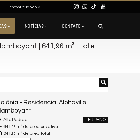
encontre rápido
DAS
NOTÍCIAS
CONTATO
Flamboyant | 641,96 m² | Lote
oiânia
-
Residencial Alphaville
lamboyant
Alto Padrão
TERRENO
641,
m² de área privativa
96
641,
m² de área total
96